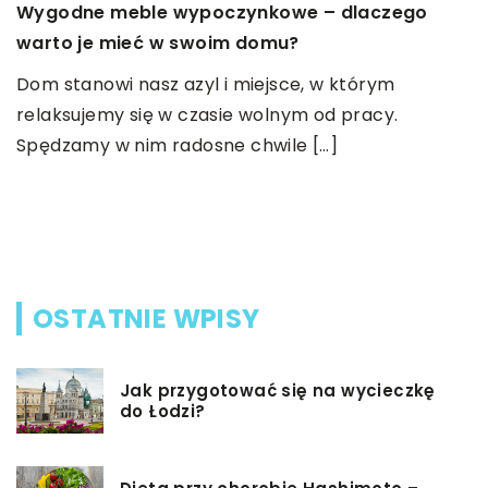
Wygodne meble wypoczynkowe – dlaczego
17
warto je mieć w swoim domu?
L
Dom stanowi nasz azyl i miejsce, w którym
p
relaksujemy się w czasie wolnym od pracy.
e
L
Spędzamy w nim radosne chwile […]
w
w
z
w
OSTATNIE WPISY
Jak przygotować się na wycieczkę
do Łodzi?