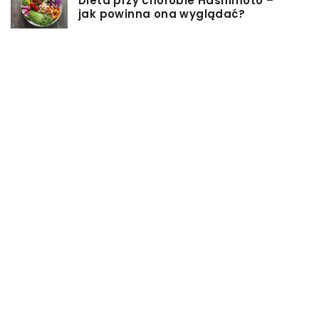
Dieta przy chorobie Hashimoto –
jak powinna ona wyglądać?
Jakiego rodzaju biżuterie możemy
wręczyć kobiecie na prezent?
Szkolenie z zarządzania projektami
– jakie ma zalety?
Jak sprawić, by nasz taras był
przyjemniejszy?
Co się może przyczynić do
stworzenia idealnej stylizacji
wieczorowej?