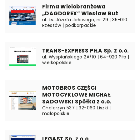
Firma Wielobranżowa
„DAGDOREX” Wiesław Buż
ul. ks. Józefa Jałowego, nr 29 | 35-010
Rzeszów | podkarpackie
TRANS-EXPRESS PIŁA Sp. z o.o.
ul. Wyspiańskiego 2A/10 | 64-920 Piła |
wielkopolskie
MOTOBROS CZĘŚCI
MOTOCYKLOWE MICHAŁ
SADOWSKI Spółka z o.o.
Cholerzyn 537 | 32-060 Liszki |
małopolskie
LEGAST Sp. z o.o.