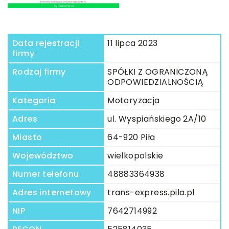
Data rejestracji
11 lipca 2023
firmy
Rodzaj firmy
SPÓŁKI Z OGRANICZONĄ
ODPOWIEDZIALNOŚCIĄ
Kategoria
Motoryzacja
Adres
ul. Wyspiańskiego 2A/10
Miasto
64-920 Piła
Województwo
wielkopolskie
Numer telefonu
48883364938
Adres internetowy
trans-express.pila.pl
NIP
7642714992