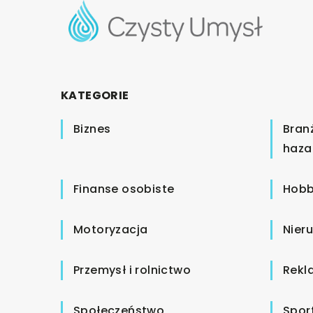
KATEGORIE
Biznes
Bran
haza
Finanse osobiste
Hobb
Motoryzacja
Nier
Przemysł i rolnictwo
Rekl
Społeczeństwo
Spor