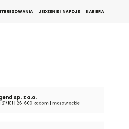
INTERESOWANIA
JEDZENIE I NAPOJE
KARIERA
gend sp. z o.o.
ku 21/101 | 26-600 Radom | mazowieckie