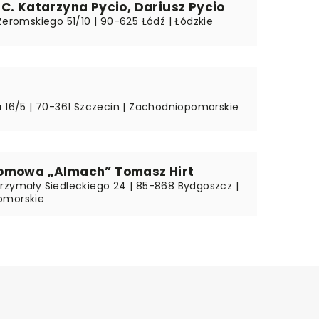
C. Katarzyna Pycio, Dariusz Pycio
Żeromskiego 51/10 | 90-625 Łódź | Łódzkie
a 16/5 | 70-361 Szczecin | Zachodniopomorskie
omowa „Almach” Tomasz Hirt
rzymały Siedleckiego 24 | 85-868 Bydgoszcz |
omorskie