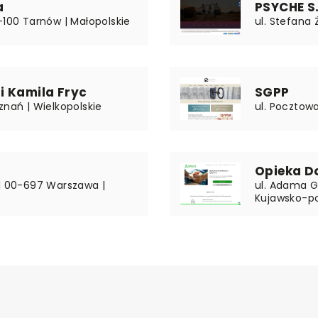
a
PSYCHE S.
-100 Tarnów | Małopolskie
ul. Stefana 
i Kamila Fryc
SGPP
znań | Wielkopolskie
ul. Pocztow
Opieka D
 | 00-697 Warszawa |
ul. Adama G
Kujawsko-p