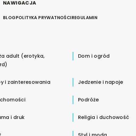
NAWIGACJA
BLOG
POLITYKA PRYWATNOŚCI
REGULAMIN
ża adult (erotyka,
Dom i ogród
rd)
y i zainteresowania
Jedzenie i napoje
uchomości
Podróże
ama i druk
Religia i duchowość
t
Styl i moda