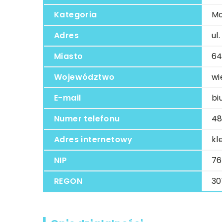
Kategoria
Mo
Adres
ul
Miasto
64
Województwo
wi
E-mail
bi
Numer telefonu
48
Adres internetowy
kl
NIP
76
REGON
30