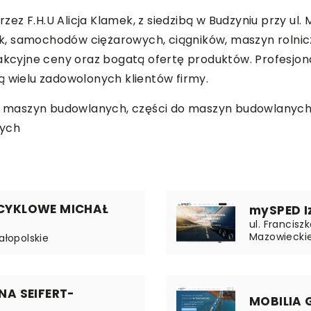
 F.H.U Alicja Klamek, z siedzibą w Budzyniu przy ul. Ma
k, samochodów ciężarowych, ciągników, maszyn rolni
rakcyjne ceny oraz bogatą ofertę produktów. Profesjo
ą wielu zadowolonych klientów firmy.
 do maszyn budowlanych,
części do maszyn budowlanych
wych
CYKLOWE MICHAŁ
mySPED I
ul. Francisz
Mazowiecki
ałopolskie
A SEIFERT-
MOBILIA 