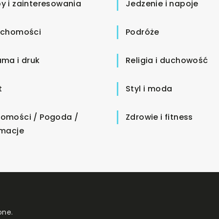
y i zainteresowania
Jedzenie i napoje
uchomości
Podróże
ama i druk
Religia i duchowość
t
Styl i moda
omości / Pogoda /
Zdrowie i fitness
rmacje
one.