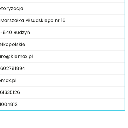
toryzacja
. Marszałka Piłsudskiego nr 16
-840 Budzyń
elkopolskie
uro@klemax.pl
602781894
emax.pl
61335126
1004812