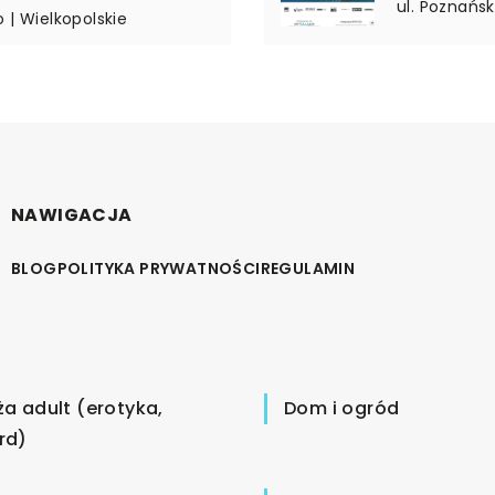
ul. Poznańsk
 | Wielkopolskie
NAWIGACJA
BLOG
POLITYKA PRYWATNOŚCI
REGULAMIN
ża adult (erotyka,
Dom i ogród
rd)