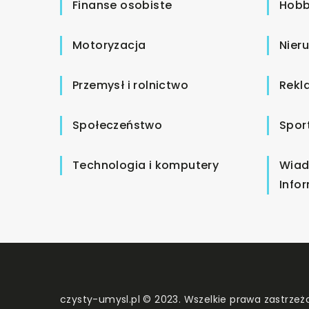
Finanse osobiste
Hobb
Motoryzacja
Nier
Przemysł i rolnictwo
Rekl
Społeczeństwo
Spor
Technologia i komputery
Wiad
Info
czysty-umysl.pl © 2023. Wszelkie prawa zastrzeż