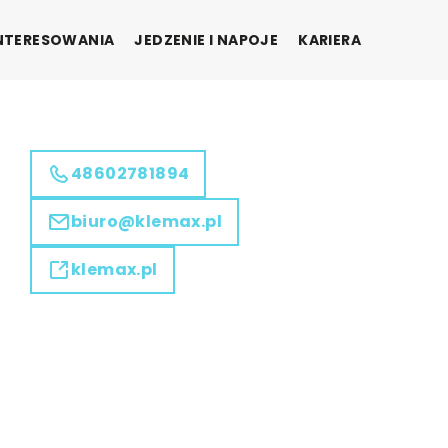
INTERESOWANIA
JEDZENIE I NAPOJE
KARIERA
48602781894
biuro@klemax.pl
klemax.pl