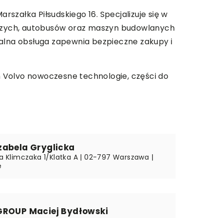
rszałka Piłsudskiego 16. Specjalizuje się w
czych, autobusów oraz maszyn budowlanych
nalna obsługa zapewnia bezpieczne zakupy i
 Volvo nowoczesne technologie
, części do
zabela Gryglicka
ka Klimczaka 1/Klatka A | 02-797 Warszawa |
e
GROUP Maciej Bydłowski