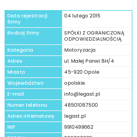
Data rejestracji
04 lutego 2015
firmy
Rodzaj firmy
SPÓŁKI Z OGRANICZONĄ
ODPOWIEDZIALNOŚCIĄ
Kategoria
Motoryzacja
Adres
ul. Małej Panwi 8H/4
Miasto
45-920 Opole
Województwo
opolskie
E-mail
info@legast.pl
Numer telefonu
48501087500
Adres internetowy
legast.pl
NIP
9910499662