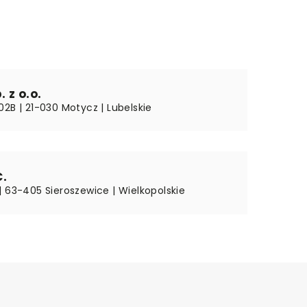
 z o.o.
2B | 21-030 Motycz | Lubelskie
C.
| 63-405 Sieroszewice | Wielkopolskie