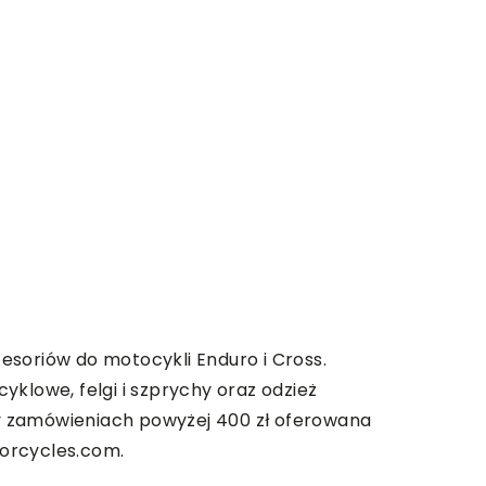
cesoriów do motocykli Enduro i Cross.
klowe, felgi i szprychy oraz odzież
y zamówieniach powyżej 400 zł oferowana
torcycles.com.