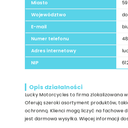
Miasto
59
Województwo
do
E-mail
bi
Numer telefonu
48
Adres internetowy
lu
NIP
61
Opis działalności
Lucky Motorcycles to firma zlokalizowana w 
Oferują szeroki asortyment produktów, taki
ochronną. Klienci mogą liczyć na fachowe 
jest darmowa wysyłka. Więcej informacji d