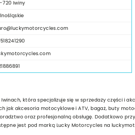
-720 Iwiny
lnośląskie
uro@luckymotorcycles.com
518241290
ckymotorcycles.com
21886891
Iwinach, która specjalizuje się w sprzedaży części i ak
ch jak akcesoria motocyklowe i ATV, bagaż, buty motocy
doradztwo oraz profesjonalną obsługę. Dodatkowo prz
ostępne jest pod marką Lucky Motorcycles na luckymo