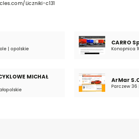
les.com/Liczniki-c131
CARRO Sp.
le | opolskie
Konopnica 10
CYKLOWE MICHAŁ
ArMar S.
Parczew 36 
ałopolskie