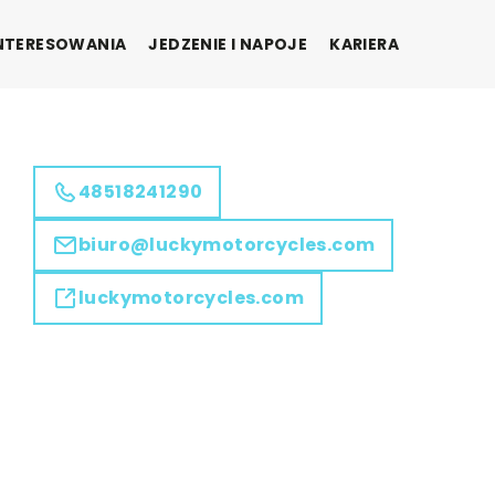
INTERESOWANIA
JEDZENIE I NAPOJE
KARIERA
48518241290
biuro@luckymotorcycles.com
luckymotorcycles.com