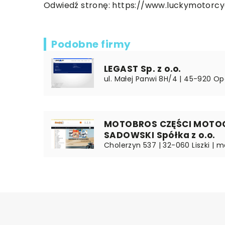
Odwiedź stronę:
https://www.luckymotorcyc
Podobne firmy
LEGAST Sp. z o.o.
ul. Małej Panwi 8H/4 | 45-920 Opo
MOTOBROS CZĘŚCI MOTO
SADOWSKI Spółka z o.o.
Cholerzyn 537 | 32-060 Liszki | m