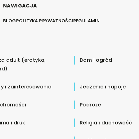
NAWIGACJA
BLOG
POLITYKA PRYWATNOŚCI
REGULAMIN
ża adult (erotyka,
Dom i ogród
rd)
y i zainteresowania
Jedzenie i napoje
uchomości
Podróże
ama i druk
Religia i duchowość