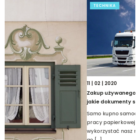
TECHNIKA
11 | 02 | 2020
Zakup używanego samochodu dostawczego –
21
jakie dokumenty są wymagane?
J
Samo kupno samochodu to nie jeszcze nie koniec
S
pracy papierkowej. Zanim będziemy mogli
d
wykorzystać nasz nowy pojazd dostawczy, musimy
p
go […]