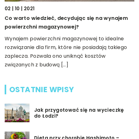
02 | 10 | 2021
26
Co warto wiedzieć, decydując się na wynajem
K
powierzchni magazynowej?
N
Wynajem powierzchni magazynowej to idealne
n
rozwiązanie dla firm, które nie posiadają takiego
t
zaplecza. Pozwala ono uniknąć kosztów
związanych z budową […]
OSTATNIE WPISY
Jak przygotować się na wycieczkę
do Łodzi?
Dieta przy chorobie Hashimoto –