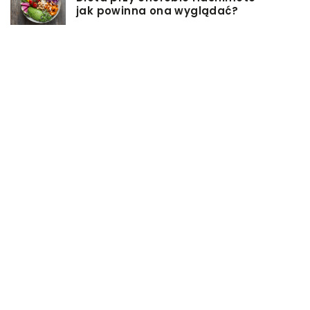
jak powinna ona wyglądać?
Jakiego rodzaju biżuterie możemy
wręczyć kobiecie na prezent?
Szkolenie z zarządzania projektami
– jakie ma zalety?
Jak sprawić, by nasz taras był
przyjemniejszy?
Co się może przyczynić do
stworzenia idealnej stylizacji
wieczorowej?