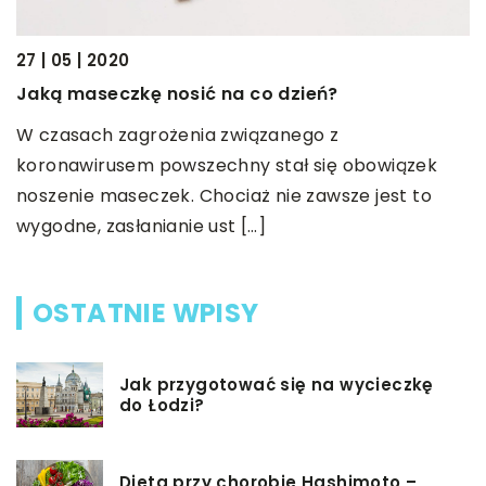
e
30
27 | 05 | 2020
P
Jaką maseczkę nosić na co dzień?
n
W czasach zagrożenia związanego z
G
koronawirusem powszechny stał się obowiązek
m
noszenie maseczek. Chociaż nie zawsze jest to
w
wygodne, zasłanianie ust […]
OSTATNIE WPISY
Jak przygotować się na wycieczkę
do Łodzi?
Dieta przy chorobie Hashimoto –