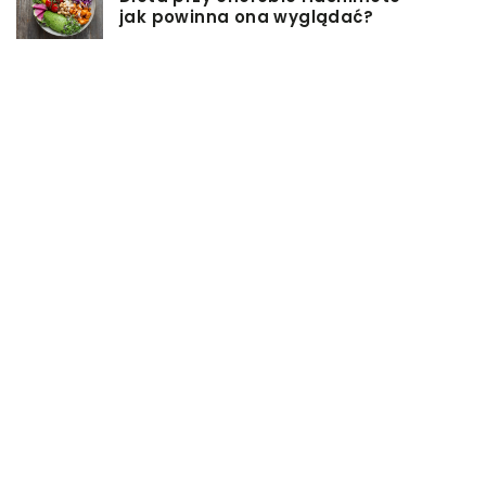
jak powinna ona wyglądać?
Jakiego rodzaju biżuterie możemy
wręczyć kobiecie na prezent?
Szkolenie z zarządzania projektami
– jakie ma zalety?
Jak sprawić, by nasz taras był
przyjemniejszy?
Co się może przyczynić do
stworzenia idealnej stylizacji
wieczorowej?