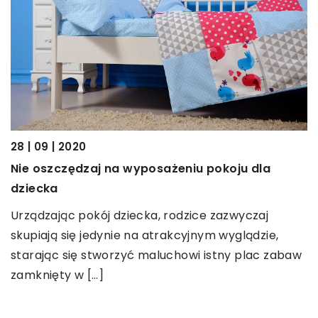
28 | 09 | 2020
27
Nie oszczędzaj na wyposażeniu pokoju dla
J
dziecka
m
Urządzając pokój dziecka, rodzice zazwyczaj
M
skupiają się jedynie na atrakcyjnym wyglądzie,
d
starając się stworzyć maluchowi istny plac zabaw
r
zamknięty w […]