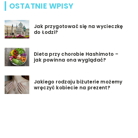
OSTATNIE WPISY
Jak przygotować się na wycieczkę
do Łodzi?
Dieta przy chorobie Hashimoto –
jak powinna ona wyglądać?
Jakiego rodzaju biżuterie możemy
wręczyć kobiecie na prezent?
Szkolenie z zarządzania projektami
– jakie ma zalety?
Jak sprawić, by nasz taras był