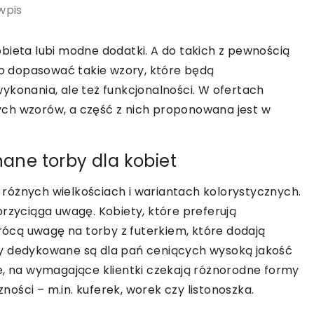
wpis
bieta lubi modne dodatki. A do takich z pewnością
rto dopasować takie wzory, które będą
ykonania, ale też funkcjonalności. W ofertach
ch wzorów, a część z nich proponowana jest w
ne torby dla kobiet
różnych wielkościach i wariantach kolorystycznych.
przyciąga uwagę. Kobiety, które preferują
cą uwagę na torby z futerkiem, które dodają
ekty dedykowane są dla pań ceniących wysoką jakość
e, na wymagające klientki czekają różnorodne formy
ości – m.in. kuferek, worek czy listonoszka.