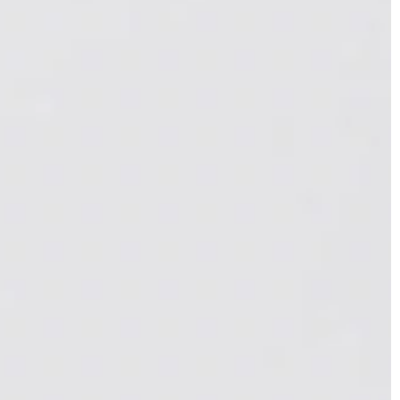
FORMA I ZDROWIE
21 | 06 | 2019
Kiedy skorzystać z pomocy
terapuety?
akupić do
Depresja i jej objawy Zgodnie z
powszechnym przekonaniem dorosł
ych to
człowiek powinien umieć radzić sobi
e – te służyć
własnymi emocjami i problemami.
o do podniesienia
Niestety, […]
 domostwa, ale –