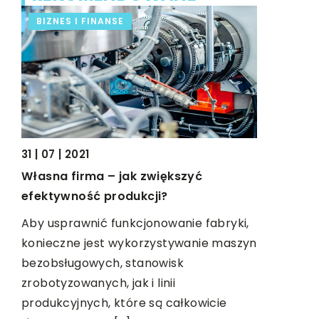
BIZNES I FINANSE
DOM I O
31 | 07 | 2021
Własna firma – jak zwiększyć
13 | 03 | 20
efektywność produkcji?
Jakiego t
swojego 
Aby usprawnić funkcjonowanie fabryki,
konieczne jest wykorzystywanie maszyn
y
Wybór drz
bezobsługowych, stanowisk
e z
odpowiedzi
zrobotyzowanych, jak i linii
mają przec
produkcyjnych, które są całkowicie
atrakcyjn