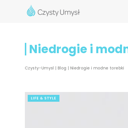
Niedrogie i modn
Czysty-Umysl
|
Blog
|
Niedrogie i modne torebki
LIFE & STYLE