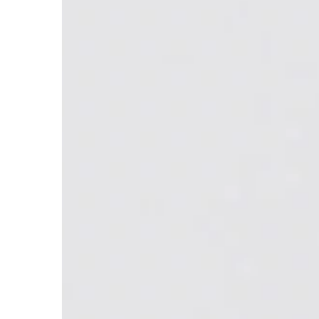
DOM I OGRÓD
13 | 03 | 2020
Jakiego typu drzwi z
swojego domu?
Wybór drzwi wejściow
odpowiedzialne zadani
mają przecież nie tylk
atrakcyjności naszego