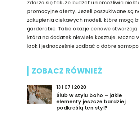
Zdarza się tak, że budżet uniemożliwia nie
promocyjne oferty. Jeżeli poszukiwane są
zakupienia ciekawych modeli, które mogą b
garderobie. Takie okazje cenowe stwarzają m
która na dodatek niewiele kosztuje. Można 
look i jednocześnie zadbać o dobre samopo
ZOBACZ RÓWNIEŻ
13 | 07 | 2020
Ślub w stylu boho – jakie
elementy jeszcze bardziej
podkreślą ten styl?
03 | 02 | 2021
Jak dopasować długość
kozaków?