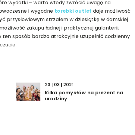
które wydatki – warto wtedy zwrócić uwagę na
 nowoczesne i wygodne
torebki outlet
daje możliwość
yć przysłowiowym strzałem w dziesiątkę w damskiej
ożliwość zakupu ładnej i praktycznej galanterii,
w ten sposób bardzo atrakcyjnie uzupełnić codzienny
czucie.
23 | 03 | 2021
Kilka pomysłów na prezent na
urodziny
16 | 08 | 2019
Kiedy zacząć uczyć dziecko
języków obcych?