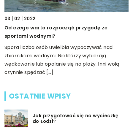
03 | 02 | 2022
20
Od czego warto rozpocząć przygodę ze
J
sportami wodnymi?
a
L
Spora liczba osób uwielbia wypoczywać nad
ś
u
zbiornikami wodnymi. Niektórzy wybierają
…]
m
wędkowanie lub opalanie się na plaży. Inni wolą
czynnie spędzać […]
OSTATNIE WPISY
Jak przygotować się na wycieczkę
do Łodzi?