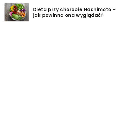
Dieta przy chorobie Hashimoto –
jak powinna ona wyglądać?
Jakiego rodzaju biżuterie możemy
wręczyć kobiecie na prezent?
Szkolenie z zarządzania projektami
– jakie ma zalety?
Jak sprawić, by nasz taras był
przyjemniejszy?
Co się może przyczynić do
stworzenia idealnej stylizacji
wieczorowej?