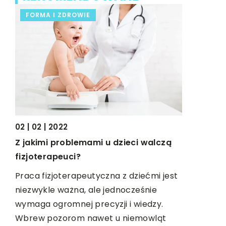
FORMA I ZDROWIE
BIZNES I
02 | 02 | 2022
Z jakimi problemami u dzieci walczą
eźć
19 | 08 | 20
fizjoterapeuci?
Jakie akc
nabyć do
Praca fizjoterapeutyczna z dziećmi jest
st
niezwykle ważna, ale jednocześnie
Każdy dob
wymaga ogromnej precyzji i wiedzy.
,
powinien 
Wbrew pozorom nawet u niemowląt
wyposażeni