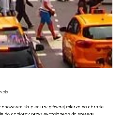
wpis
ponownym skupieniu w głównej mierze na obrazie
cie do odbiorcy przyzwyczajonego do szeregu