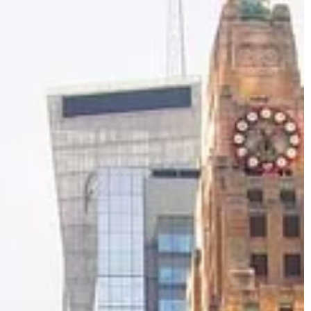
BIZNES I FINANSE
18 | 02 | 2021
Z czyją pomocą można łatwo znal
zatrudnienie za granicą?
posażenie należy
ru?
Sytuacja na krajowym rynku pracy je
obecnie dosyć ciężka. Wielu ludzi
ujący bar
straciło swoje posady w wyniku strat
powiednie
jakie przedsiębiorcy ponieśli […]
akości urządzenia