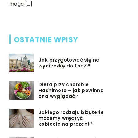
mogą […]
gwarantuj
drinków i k
OSTATNIE WPISY
Jak przygotować się na
wycieczkę do Łodzi?
Dieta przy chorobie
Hashimoto – jak powinna
ona wyglądać?
Jakiego rodzaju biżuterie
możemy wręczyć
kobiecie na prezent?