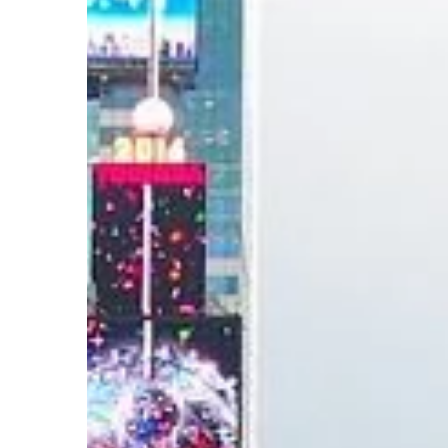
gwarantują szybkie p
drinków i koktajli, dzię