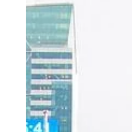
BIZNES I FINANSE
19 | 08 | 2021
Jakie akcesoria i wy
nabyć do nowego ba
Każdy dobrze prosper
powinien zadbać o od
wyposażenie. Dobrej j