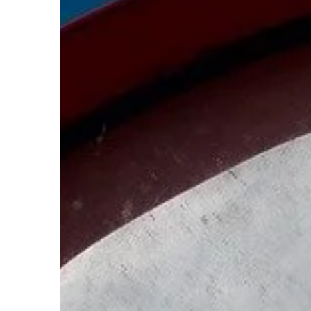
BIZNES I FINANSE
04 | 11 | 2021
Co zrobić, żeby insta
hydrauliczna działał
Instalacje hydraulic
spotkać chociażby w 
przemysłowych. To wła
jedną z najważniejszyc