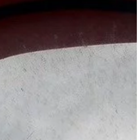
DOM I OGRÓD
21 | 12 | 2020
lacja
Designerskie meble na wzór lat 70.
a bez zarzutów?
klasyczne rozwiązania
zne możemy
W domowych aranżacjach powinny s
dużych zakładach
znaleźć takie elementy wyposażenia
śnie one pełnią
które będą odzwierciedlały potrzeb
h funkcji podczas