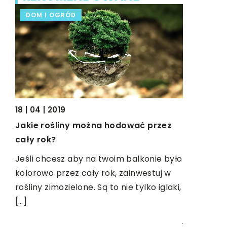
DOM I OGRÓD
BIZNES I
18 | 04 | 2019
Jakie rośliny można hodować przez
04 | 11 | 202
cały rok?
Co zrobić,
 –
hydraulic
Jeśli chcesz aby na twoim balkonie było
kolorowo przez cały rok, zainwestuj w
Instalacj
rośliny zimozielone. Są to nie tylko iglaki,
ię
spotkać c
[…]
,
przemysło
y
jedną z na