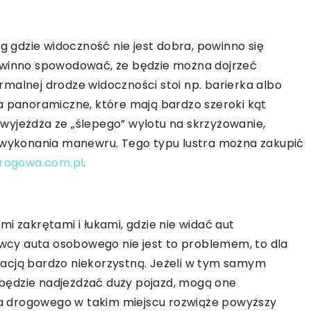
óg gdzie widoczność nie jest dobra, powinno się
powinno spowodować, że będzie można dojrzeć
malnej drodze widoczności stoi np. barierka albo
a panoramiczne, które mają bardzo szeroki kąt
y wyjeżdża ze „ślepego” wylotu na skrzyżowanie,
o wykonania manewru. Tego typu lustra można zakupić
drogowa.com.pl
.
i zakrętami i łukami, gdzie nie widać aut
rowcy auta osobowego nie jest to problemem, to dla
acją bardzo niekorzystną. Jeżeli w tym samym
będzie nadjeżdżać duży pojazd, mogą one
tra drogowego w takim miejscu rozwiąże powyższy