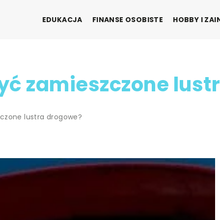
EDUKACJA
FINANSE OSOBISTE
HOBBY I ZA
yć zamieszczone lust
czone lustra drogowe?