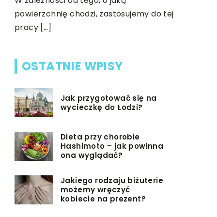
doskonale 
W zależności od tego, o jaką
dolegliwoś
powierzchnię chodzi, zastosujemy do tej
pracy […]
OSTATNIE WPISY
Jak przygotować się na
wycieczkę do Łodzi?
Dieta przy chorobie
Hashimoto – jak powinna
ona wyglądać?
Jakiego rodzaju biżuterie
możemy wręczyć
kobiecie na prezent?