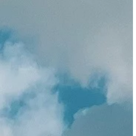
 z różnymi
innych okazji staje się często
pretekstem do wręczania sobie
drobnych upominków. Wielu […]