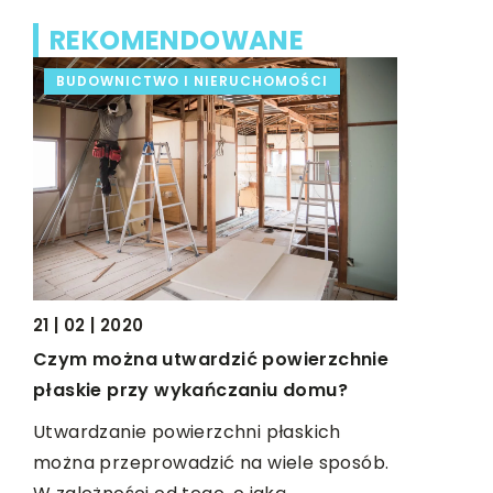
REKOMENDOWANE
BUDOWNICTWO I NIERUCHOMOŚCI
FORMA I
26 | 11 | 20
21 | 02 | 2020
dla
Jakie kom
Czym można utwardzić powierzchnie
płaskie przy wykańczaniu domu?
Na dobre 
odpowiedn
Utwardzanie powierzchni płaskich
odporności
można przeprowadzić na wiele sposób.