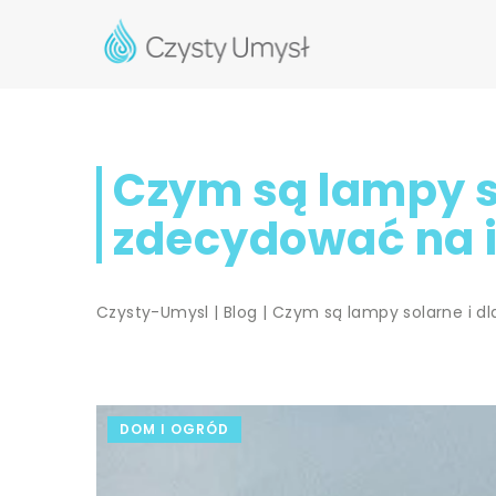
Czym są lampy so
zdecydować na 
Czysty-Umysl
|
Blog
|
Czym są lampy solarne i d
DOM I OGRÓD