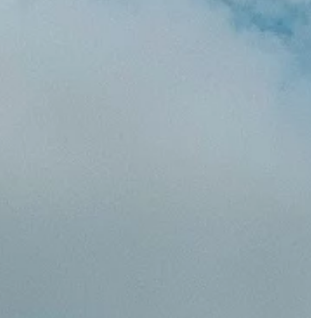
LIFE & STYLE
29 | 07 | 2021
pić zimą?
Sprawdzone pomysły na prezenty 
rodziny i znajomych
ie duży wpływ ma
jący układ
Urodziny, imieniny, święta Bożego
 razie infekcji
Narodzenia, parapetówki czy wiele