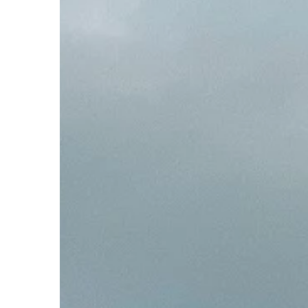
FORMA I ZDROWIE
26 | 11 | 2020
Jakie kompoty i soki 
Na dobre samopoczuc
odpowiednio funkcjonu
odpornościowy, które w