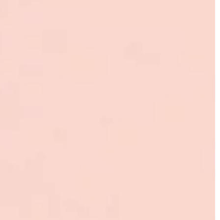
LIFE & STYLE
20 | 01 | 2023
Niezbędne akcesoria do nowoczes
się gryzoni z
kuchni
Nowoczesna kuchnia jest sercem d
o wyjątkowo
To tutaj przyjaciele i rodzina spotyka
 domach