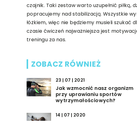
czajnik. Taki zestaw warto uzupełnić piłką, 
popracujemy nad stabilizacją. Wszystkie w
łóżkiem, więc nie będziemy musieli szukać d
czasie ćwiczeń najważniejsza jest motywacj
treningu za nas.
ZOBACZ RÓWNIEŻ
23 | 07 | 2021
Jak wzmocnić nasz organizm
przy uprawianiu sportów
wytrzymałościowych?
14 | 07 | 2020
Jakie środki medyczne i
akcesoria powinny znajdować
się w gabinetach