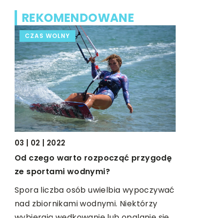
REKOMENDOWANE
CZAS WOLNY
DOM I O
03 | 02 | 2022
15 | 04 | 20
Od czego warto rozpocząć przygodę
nej
ze sportami wodnymi?
Sposoby n
domu
Spora liczba osób uwielbia wypoczywać
omu.
nad zbiornikami wodnymi. Niektórzy
Szczury o
ją
wybierają wędkowanie lub opalanie się
nieprosze