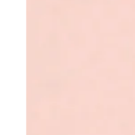
DOM I OGRÓD
15 | 04 | 2021
Sposoby na pozbycie 
domu
Szczury oraz myszy t
nieproszeni goście w