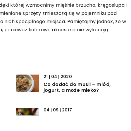
dzięki której wzmocnimy mięśnie brzucha, kręgosłupa i
ymienione sprzęty zmieszczą się w pojemniku pod
la nich specjalnego miejsca. Pamiętajmy jednak, że w
a, ponieważ kolorowe akcesoria nie wykonają
21 | 04 | 2020
Co dodać do musli – miód,
jogurt, a może mleko?
04 | 09 | 2017
Czy warto monitorować
dziecko?