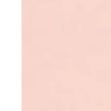
jednorodzinnych. O o
uciążliwych gryzoni św
odchody, specyficzne 