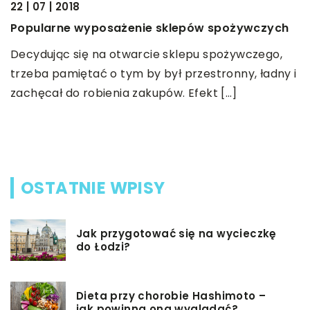
22 | 07 | 2018
11
Popularne wyposażenie sklepów spożywczych
N
Decydując się na otwarcie sklepu spożywczego,
N
trzeba pamiętać o tym by był przestronny, ładny i
c
zachęcał do robienia zakupów. Efekt […]
o
OSTATNIE WPISY
Jak przygotować się na wycieczkę
do Łodzi?
Dieta przy chorobie Hashimoto –
jak powinna ona wyglądać?