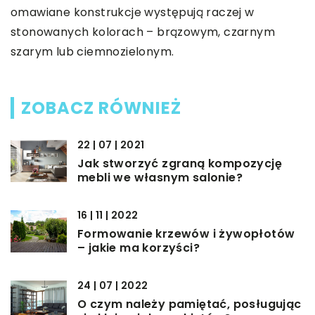
omawiane konstrukcje występują raczej w
stonowanych kolorach – brązowym, czarnym
szarym lub ciemnozielonym.
ZOBACZ RÓWNIEŻ
22 | 07 | 2021
Jak stworzyć zgraną kompozycję
mebli we własnym salonie?
16 | 11 | 2022
Formowanie krzewów i żywopłotów
– jakie ma korzyści?
24 | 07 | 2022
O czym należy pamiętać, posługując