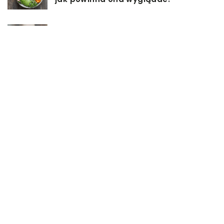
Jakiego rodzaju biżuterie możemy
wręczyć kobiecie na prezent?
Szkolenie z zarządzania projektami
– jakie ma zalety?
Jak sprawić, by nasz taras był
przyjemniejszy?
Co się może przyczynić do
stworzenia idealnej stylizacji
wieczorowej?