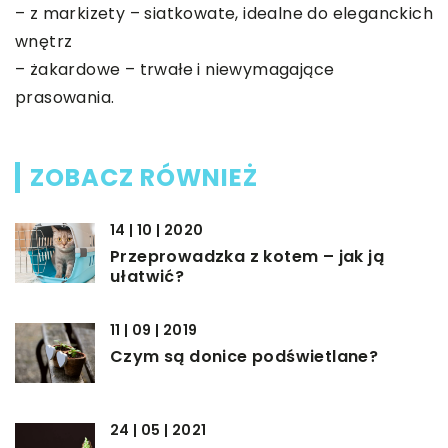
– z markizety – siatkowate, idealne do eleganckich
wnętrz
– żakardowe – trwałe i niewymagające
prasowania.
ZOBACZ RÓWNIEŻ
14 | 10 | 2020
Przeprowadzka z kotem – jak ją
ułatwić?
11 | 09 | 2019
Czym są donice podświetlane?
24 | 05 | 2021