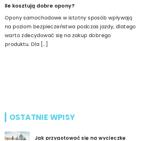
Ile kosztują dobre opony?
17
Opony samochodowe w istotny sposób wpływają
W
na poziom bezpieczeństwa podczas jazdy, dlatego
warto zdecydować się na zakup dobrego
W
produktu. Dla […]
l
z
w
b
kt
m
OSTATNIE WPISY
Jak przygotować się na wycieczkę