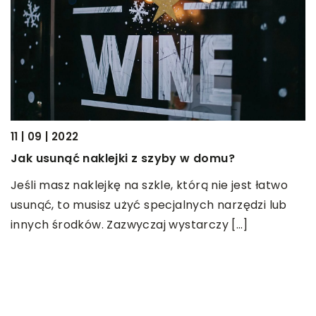
11 | 09 | 2022
15
Jak usunąć naklejki z szyby w domu?
t
W
Jeśli masz naklejkę na szkle, którą nie jest łatwo
w
usunąć, to musisz użyć specjalnych narzędzi lub
m
S
innych środków. Zazwyczaj wystarczy […]
t
,
w
p