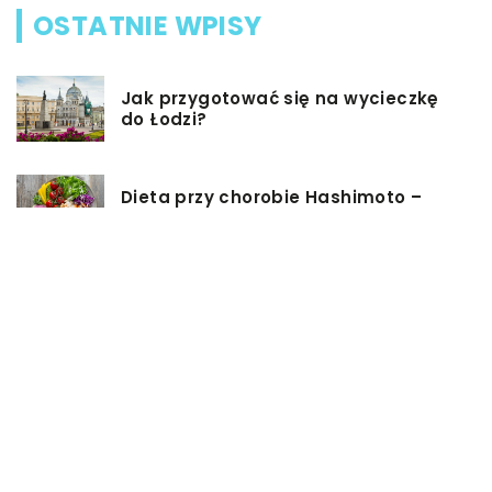
OSTATNIE WPISY
Jak przygotować się na wycieczkę
do Łodzi?
Dieta przy chorobie Hashimoto –
jak powinna ona wyglądać?
Jakiego rodzaju biżuterie możemy
wręczyć kobiecie na prezent?
Szkolenie z zarządzania projektami
– jakie ma zalety?