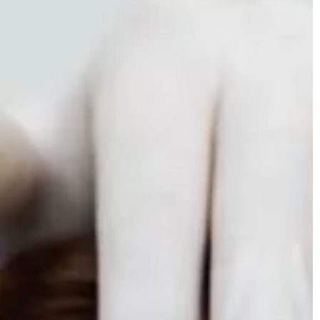
BIZNES I FINANSE
09 | 02 | 2019
ślinowe?
Niedrogie i efektywne sposoby na
reklamę firmy
wrażliwa skóra
wszych dni
Reklama to narzędzie, bez którego
alnej pielęgnacji,
trudno wyobrazić sobie rozwój i