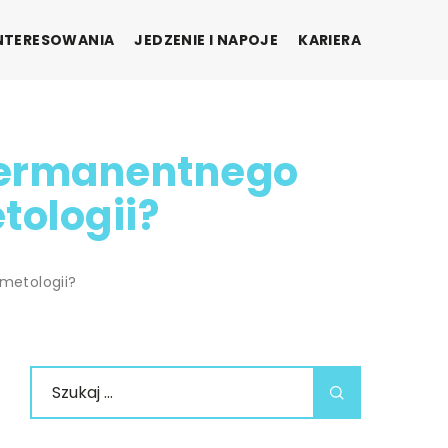
INTERESOWANIA
JEDZENIE I NAPOJE
KARIERA
permanentnego
tologii?
metologii?