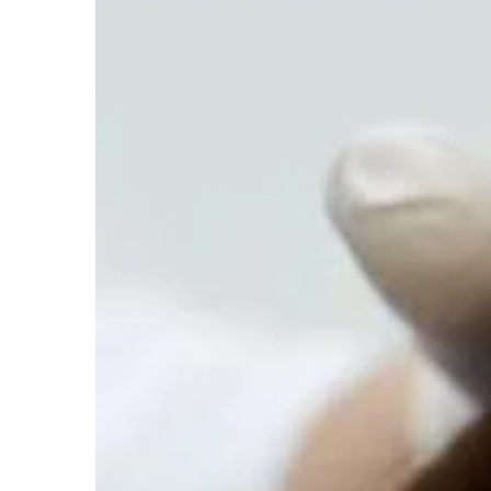
CZAS WOLNY
15 | 08 | 2019
Czym są otulacze mu
Niezwykle delikatna i 
noworodka już od pier
wymaga nie tylko specj