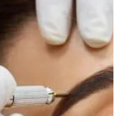
ochrony. Wszystkie
aktywne działanie firmy. Możliwości 
tej płaszczyźnie jest wiele, jedną […]