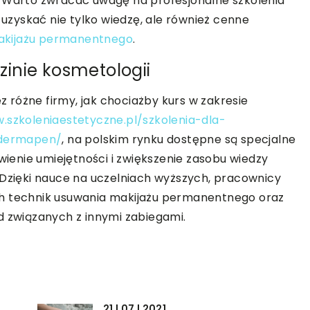
. Warto zwracać uwagę na profesjonalne szkolenia
zyskać nie tylko wiedzę, ale również cenne
makijażu permanentnego
.
inie kosmetologii
różne firmy, jak chociażby kurs w zakresie
.szkoleniaestetyczne.pl/szkolenia-dla-
-dermapen/
, na polskim rynku dostępne są specjalne
enie umiejętności i zwiększenie zasobu wiedzy
 Dzięki nauce na uczelniach wyższych, pracownicy
ch technik usuwania makijażu permanentnego oraz
d związanych z innymi zabiegami.
21 | 07 | 2021