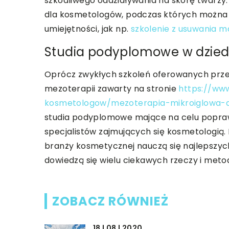
szkodliwego oddziaływania na skórę twarzy
dla kosmetologów, podczas których można u
umiejętności, jak np.
szkolenie z usuwania 
Studia podyplomowe w dziedz
Oprócz zwykłych szkoleń oferowanych przez 
mezoterapii zawarty na stronie
https://www
kosmetologow/mezoterapia-mikroiglowa
studia podyplomowe mające na celu poprawi
specjalistów zajmujących się kosmetologią.
branży kosmetycznej nauczą się najlepszy
dowiedzą się wielu ciekawych rzeczy i meto
ZOBACZ RÓWNIEŻ
18 | 08 | 2020