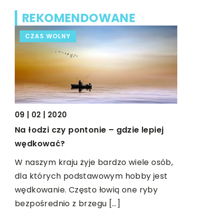
REKOMENDOWANE
CZAS WOLNY
CZAS WO
09 | 02 | 2020
Na łodzi czy pontonie – gdzie lepiej
wędkować?
15 | 08 | 20
Czym są o
W naszym kraju żyje bardzo wiele osób,
dla których podstawowym hobby jest
Niezwykle 
wędkowanie. Często łowią one ryby
noworodka 
bezpośrednio z brzegu […]
wymaga nie