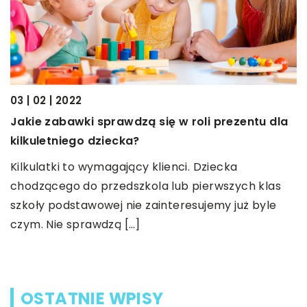
03 | 02 | 2022
15
Jakie zabawki sprawdzą się w roli prezentu dla
J
kilkuletniego dziecka?
s
Kilkulatki to wymagający klienci. Dziecka
K
chodzącego do przedszkola lub pierwszych klas
d
szkoły podstawowej nie zainteresujemy już byle
r
czym. Nie sprawdzą […]
is
OSTATNIE WPISY