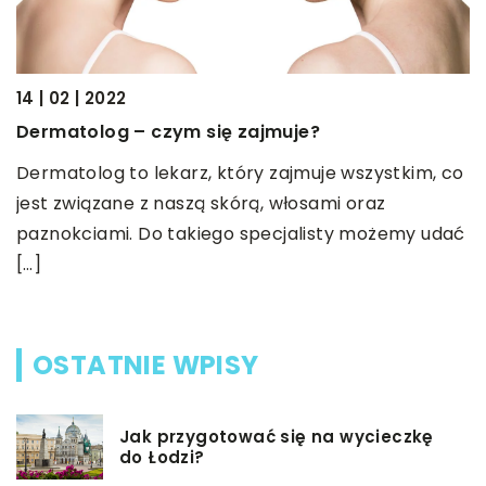
14 | 02 | 2022
28
Dermatolog – czym się zajmuje?
D
d
Dermatolog to lekarz, który zajmuje wszystkim, co
jest związane z naszą skórą, włosami oraz
G
paznokciami. Do takiego specjalisty możemy udać
w
[…]
p
OSTATNIE WPISY
Jak przygotować się na wycieczkę
do Łodzi?