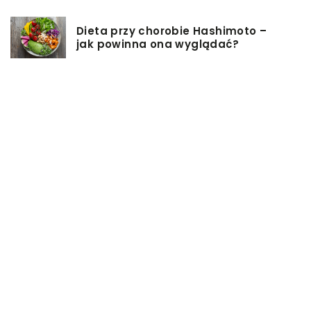
Dieta przy chorobie Hashimoto –
jak powinna ona wyglądać?
Jakiego rodzaju biżuterie możemy
wręczyć kobiecie na prezent?
Szkolenie z zarządzania projektami
– jakie ma zalety?
Jak sprawić, by nasz taras był
przyjemniejszy?
Co się może przyczynić do
stworzenia idealnej stylizacji
wieczorowej?