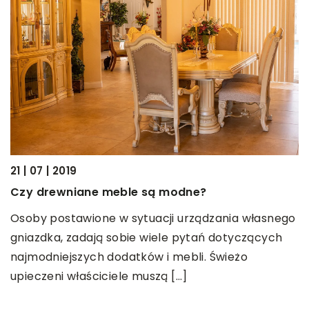
27
21 | 07 | 2019
W
Czy drewniane meble są modne?
Z
…]
Osoby postawione w sytuacji urządzania własnego
s
gniazdka, zadają sobie wiele pytań dotyczących
k
najmodniejszych dodatków i mebli. Świeżo
upieczeni właściciele muszą […]