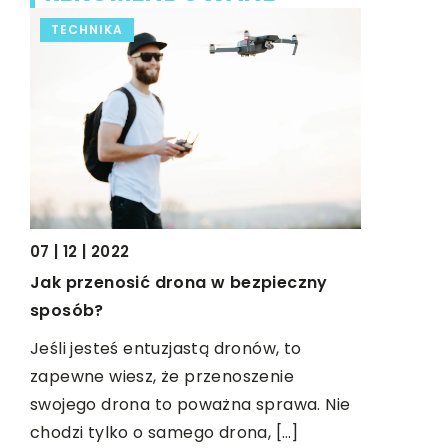
TECHNIKA
BUDOWNI
27 | 10 | 20
07 | 12 | 2022
O czym p
Jak przenosić drona w bezpieczny
budowani
sposób?
Taras to m
Jeśli jesteś entuzjastą dronów, to
funkcjonal
zapewne wiesz, że przenoszenie
dom. Pozw
swojego drona to poważna sprawa. Nie
wolnego cz
chodzi tylko o samego drona, […]
lędu