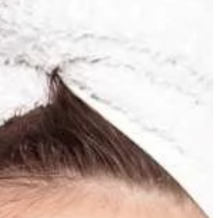
RUCHOMOŚCI
FORMA I ZDROWIE
07 | 08 | 2021
dczas
Wady postawy u dzieci – jak je
leczyć?
wykle użytkowe i
Wady postawy u dzieci są bardzo
oskonale dopełnia
często występującą dolegliwością.
lne spędzanie
Stanowi to coraz większy problem
ą, gośćmi, […]
wśród najmłodszych głównie ze wzg