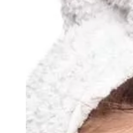
BUDOWNICTWO I NIE
27 | 10 | 2018
O czym pamiętać po
budowania tarasu
Taras to miejsce niez
funkcjonalne, które d
dom. Pozwala na wspó
wolnego czasu z rodzin