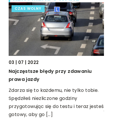
CZAS WOLNY
TECHNIK
03 | 07 | 2022
Najczęstsze błędy przy zdawaniu
15 | 07 | 20
prawa jazdy
 na
Czym czyś
Zdarza się to każdemu, nie tylko tobie.
Czystość s
Spędziłeś niezliczone godziny
bardzo waż
przygotowując się do testu i teraz jesteś
tów.
jaką spełn
gotowy, aby go […]
eż
bezproble
elektryczn