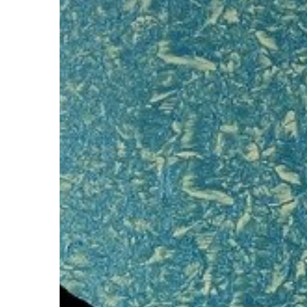
TECHNIKA
15 | 07 | 2019
Czym czyścić elektro
Czystość sprzętu elek
bardzo ważna z punktu
jaką spełnia. Aby zape
bezproblemową pracę
elektrycznych […]