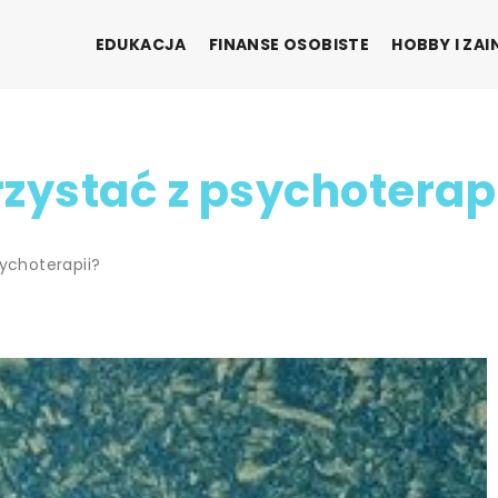
EDUKACJA
FINANSE OSOBISTE
HOBBY I ZA
zystać z psychoterap
sychoterapii?