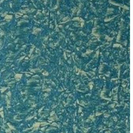
TECHNIKA
26 | 08 | 2020
Podzespoły motocyklowe – co się
nikę?
nie składa?
tronicznego Jest
Motocykl to skomplikowany pojazd,
 widzenia funkcji
złożony z bardzo dużej ilości elemen
wnić długotrwałą i
Są to nie tylko duże części, ale równi
 urządzeń
te mniejsze, […]