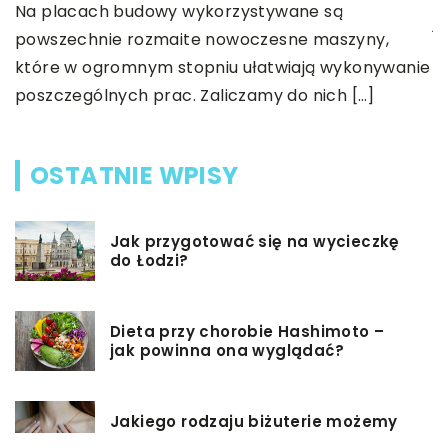
Na placach budowy wykorzystywane są
j
powszechnie rozmaite nowoczesne maszyny,
w
które w ogromnym stopniu ułatwiają wykonywanie
poszczególnych prac. Zaliczamy do nich […]
OSTATNIE WPISY
Jak przygotować się na wycieczkę
do Łodzi?
Dieta przy chorobie Hashimoto –
jak powinna ona wyglądać?
Jakiego rodzaju biżuterie możemy
wręczyć kobiecie na prezent?