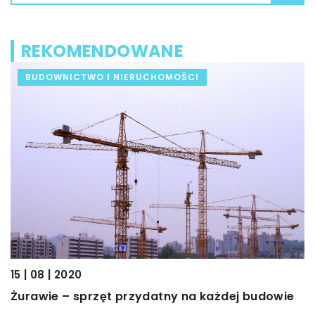
REKOMENDOWANE
BUDOWNICTWO I NIERUCHOMOŚCI
10
D
15 | 08 | 2020
z
Żurawie – sprzęt przydatny na każdej budowie
P