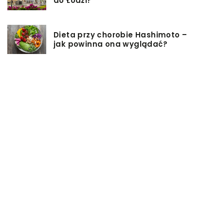
do Łodzi?
Dieta przy chorobie Hashimoto –
jak powinna ona wyglądać?
Jakiego rodzaju biżuterie możemy
wręczyć kobiecie na prezent?
Szkolenie z zarządzania projektami
– jakie ma zalety?
Jak sprawić, by nasz taras był
przyjemniejszy?
Co się może przyczynić do
stworzenia idealnej stylizacji