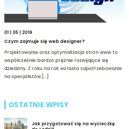
J
m
S
01 | 05 | 2019
b
Czym zajmuje się web designer?
w
D
Projektowanie oraz optymalizacja stron www to
współcześnie bardzo prężnie rozwijające się
dziedziny. Z roku na rok wzrasta zapotrzebowanie
na specjalistów […]
OSTATNIE WPISY
Jak przygotować się na wycieczkę