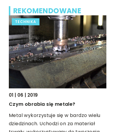
REKOMENDOWANE
TECHNIKA
FORMA I
01 | 06 | 2019
20 | 07 | 20
 co
Czym obrabia się metale?
Olejki CBD
wiedzieć?
Metal wykorzystuje się w bardzo wielu
ię
dziedzinach. Uchodzi on za materiał
Jeszcze d
trwały, wykorzystywany do tworzenia
były całko