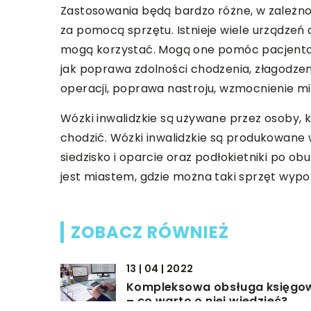
Zastosowania będą bardzo różne, w zależnośc
za pomocą sprzętu. Istnieje wiele urządze
mogą korzystać. Mogą one pomóc pacjentom 
jak poprawa zdolności chodzenia, złagodzen
operacji, poprawa nastroju, wzmocnienie mię
Wózki inwalidzkie są używane przez osoby, 
chodzić. Wózki inwalidzkie są produkowane w
siedzisko i oparcie oraz podłokietniki po ob
jest miastem, gdzie można taki sprzęt wypo
ZOBACZ RÓWNIEŻ
13 | 04 | 2022
Kompleksowa obsługa księgo
– co warto o niej wiedzieć?