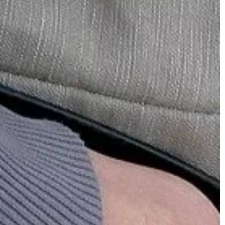
BEZ KATEGORII
13 | 04 | 2022
Kompleksowa obsługa księgowa –
z o nich
warto o niej wiedzieć?
Usługi księgowe nieuchronnie stają s
niektóre konopie
częścią naszego życia. Często
ne, a ich