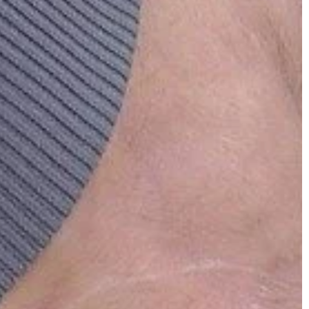
postrzega się je jako coś formalnego
wanie było
nudnego i skomplikowanego. W
owo. Obecnie
rzeczywistości […]