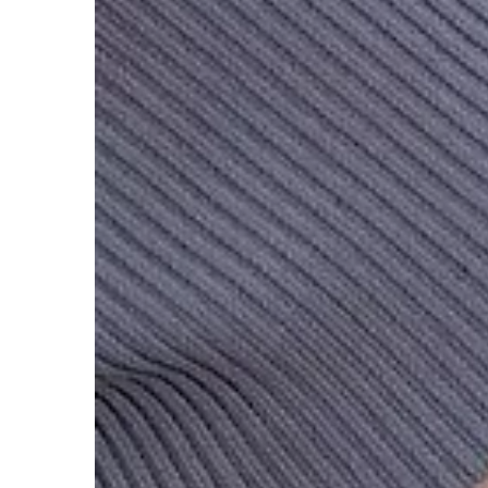
przetwarzanie czy uży
karane niezwykle sur
nastąpiły jednak […]