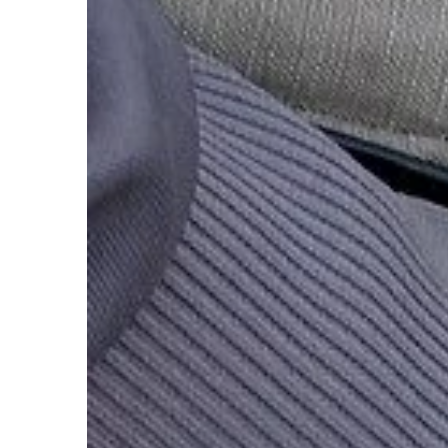
FORMA I ZDROWIE
20 | 07 | 2021
Olejki CBD – co musis
wiedzieć?
Jeszcze do niedawna 
były całkowicie zakaza