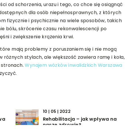
i od schorzenia, urazu i tego, co chce się osiągnąć
ń dostępnych dla osób niepełnosprawnych, z których
fizycznie i psychicznie na wiele sposobów, takich
ie bólu, skrócenie czasu rekonwalescencji po
śni i zwiększenie krążenia krwi.
które mają problemy z poruszaniem się i nie mogą
 różnych stylach, ale większość zawiera ramę i koła,
u stronach.
Wynajem wózków inwalidzkich Warszawa
życzyć.
10 | 05 | 2022
wa
Rehabilitacja – jak wpływa na
nasze zdrowie?