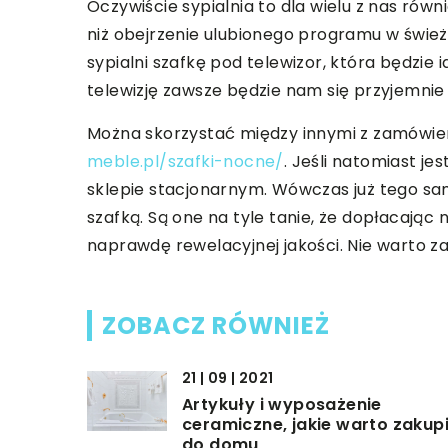
Oczywiście sypialnia to dla wielu z nas rów
niż obejrzenie ulubionego programu w śwież
sypialni szafkę pod telewizor, która będzi
telewizję zawsze będzie nam się przyjemnie
Można skorzystać między innymi z zamówien
meble.pl/szafki-nocne/
. Jeśli natomiast j
sklepie stacjonarnym. Wówczas już tego s
szafką. Są one na tyle tanie, że dopłacając 
naprawdę rewelacyjnej jakości. Nie warto 
ZOBACZ RÓWNIEŻ
21 | 09 | 2021
Artykuły i wyposażenie
ceramiczne, jakie warto zakup
do domu