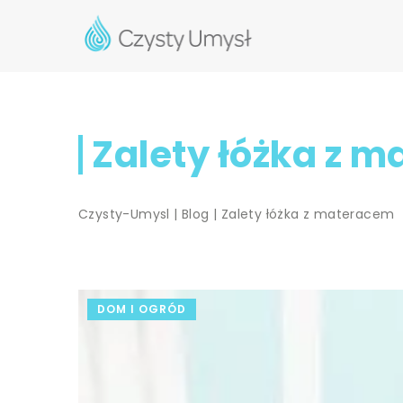
Zalety łóżka z 
Czysty-Umysl
|
Blog
|
Zalety łóżka z materacem
DOM I OGRÓD