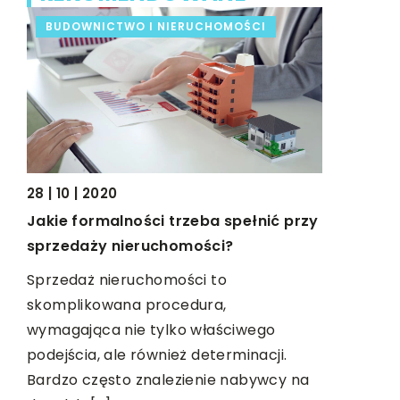
BUDOWNICTWO I NIERUCHOMOŚCI
DOM I O
28 | 10 | 2020
Jakie formalności trzeba spełnić przy
06 | 03 | 2
sprzedaży nieruchomości?
ed
Alternaty
Sprzedaż nieruchomości to
Obecnie ża
skomplikowana procedura,
tradycyjn
wymagająca nie tylko właściwego
et.
zawieszani
podejścia, ale również determinacji.
Pamiętają
Bardzo często znalezienie nabywcy na
]
babć, […]