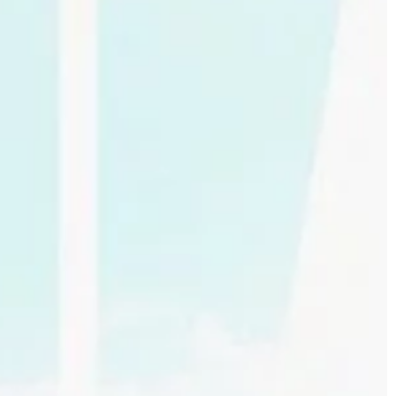
TECHNIKA
05 | 11 | 2019
ek
Co zabezpieczy ekran tabletu prz
pęknięciem?
ardziej
rszym sposobem
Każdemu przynajmniej raz w życiu
firan na karniszu.
zdarzy się upuścić smartfon lub tabl
 czasy naszych
Zazwyczaj kończy się to niestety
negatywnymi skutkami w postaci […