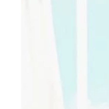
DOM I OGRÓD
06 | 03 | 2020
Alternatywy dla żab
Obecnie żabki są najb
tradycyjnym i najsta
zawieszania zasłon lub 
Pamiętają one jeszcze
babć, […]