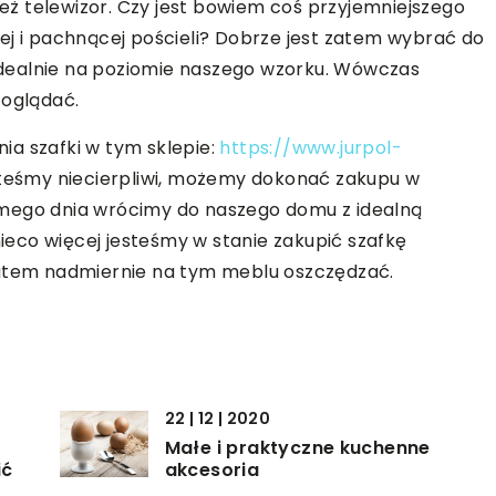
nież telewizor. Czy jest bowiem coś przyjemniejszego
ej i pachnącej pościeli? Dobrze jest zatem wybrać do
e idealnie na poziomie naszego wzorku. Wówczas
 oglądać.
ia szafki w tym sklepie:
https://www.jurpol-
esteśmy niecierpliwi, możemy dokonać zakupu w
amego dnia wrócimy do naszego domu z idealną
nieco więcej jesteśmy w stanie zakupić szafkę
zatem nadmiernie na tym meblu oszczędzać.
22 | 12 | 2020
Małe i praktyczne kuchenne
ić
akcesoria