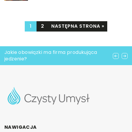
1
2
NASTĘPNA STRONA »
Czym zajmuje się agencja bookingowa?
Jakie obowiązki ma firma produkująca
Ślub i wesele w stylu retro – jakie elementy
jedzenie?
zadbają o charakter?
NAWIGACJA