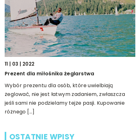
04
N
M
11 | 03 | 2022
t
Prezent dla miłośnika żeglarstwa
p
D
o
Wybór prezentu dla osób, które uwielbiają
 w
żeglować, nie jest łatwym zadaniem, zwłaszcza
j
jeśli sami nie podzielamy tejże pasji. Kupowanie
różnego […]
OSTATNIE WPISY