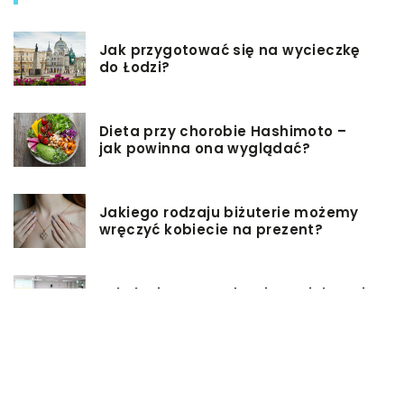
Jak przygotować się na wycieczkę
do Łodzi?
Dieta przy chorobie Hashimoto –
jak powinna ona wyglądać?
Jakiego rodzaju biżuterie możemy
wręczyć kobiecie na prezent?
Szkolenie z zarządzania projektami
– jakie ma zalety?
Jak sprawić, by nasz taras był
przyjemniejszy?