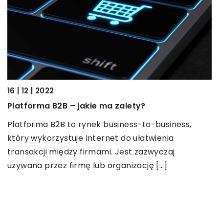
16 | 12 | 2022
20
Platforma B2B – jakie ma zalety?
J
Platforma B2B to rynek business-to-business,
S
który wykorzystuje Internet do ułatwienia
p
transakcji między firmami. Jest zazwyczaj
k
używana przez firmę lub organizację […]