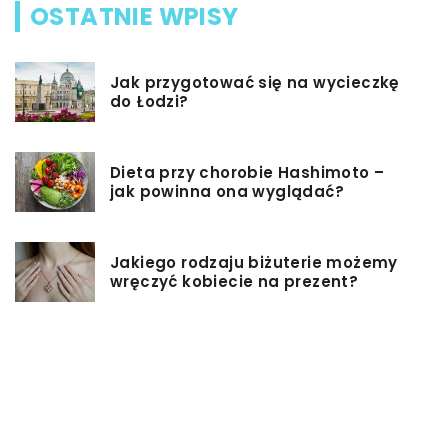
OSTATNIE WPISY
Jak przygotować się na wycieczkę
do Łodzi?
Dieta przy chorobie Hashimoto –
jak powinna ona wyglądać?
Jakiego rodzaju biżuterie możemy
wręczyć kobiecie na prezent?
Szkolenie z zarządzania projektami
– jakie ma zalety?
Jak sprawić, by nasz taras był