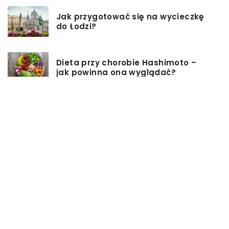
Jak przygotować się na wycieczkę
do Łodzi?
Dieta przy chorobie Hashimoto –
jak powinna ona wyglądać?
Jakiego rodzaju biżuterie możemy
wręczyć kobiecie na prezent?
Szkolenie z zarządzania projektami
– jakie ma zalety?
Jak sprawić, by nasz taras był
przyjemniejszy?