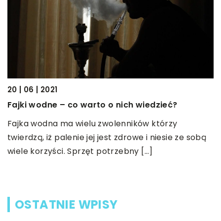
20 | 06 | 2021
24
Fajki wodne – co warto o nich wiedzieć?
C
Fajka wodna ma wielu zwolenników którzy
Z
twierdzą, iż palenie jej jest zdrowe i niesie ze sobą
d
wiele korzyści. Sprzęt potrzebny […]
p
t
OSTATNIE WPISY