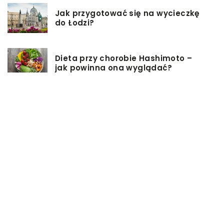
Jak przygotować się na wycieczkę
do Łodzi?
Dieta przy chorobie Hashimoto –
jak powinna ona wyglądać?
Jakiego rodzaju biżuterie możemy
wręczyć kobiecie na prezent?
Szkolenie z zarządzania projektami
– jakie ma zalety?
Jak sprawić, by nasz taras był
przyjemniejszy?