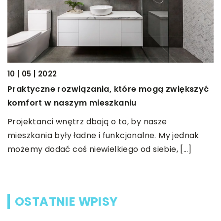
2
10 | 05 | 2022
O
?
Praktyczne rozwiązania, które mogą zwiększyć
d
komfort w naszym mieszkaniu
y
P
Projektanci wnętrz dbają o to, by nasze
u
mieszkania były ładne i funkcjonalne. My jednak
S
możemy dodać coś niewielkiego od siebie, […]
p
OSTATNIE WPISY