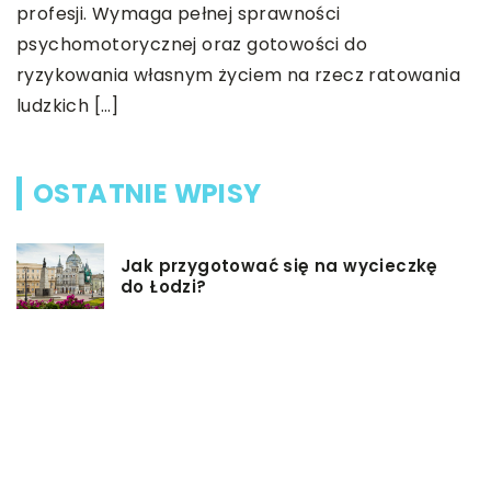
profesji. Wymaga pełnej sprawności
ć
psychomotorycznej oraz gotowości do
…]
ryzykowania własnym życiem na rzecz ratowania
ludzkich […]
OSTATNIE WPISY
Jak przygotować się na wycieczkę
do Łodzi?
Dieta przy chorobie Hashimoto –
jak powinna ona wyglądać?
Jakiego rodzaju biżuterie możemy
wręczyć kobiecie na prezent?