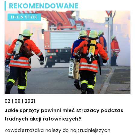
REKOMENDOWANE
LIFE & STYLE
28
J
J
m
W
02 | 09 | 2021
Jakie sprzęty powinni mieć strażacy podczas
trudnych akcji ratowniczych?
Zawód strażaka należy do najtrudniejszych