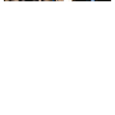
11 | 05 | 2019
Co wpływa na dobrą naukę jęz
Nauka języka obcego to wbrew p
rki stosowane są
z którym każdy może sobie poradz
są bardziej i mniej uzdolnione w […
przede wszystkim
 Wykorzystywane są