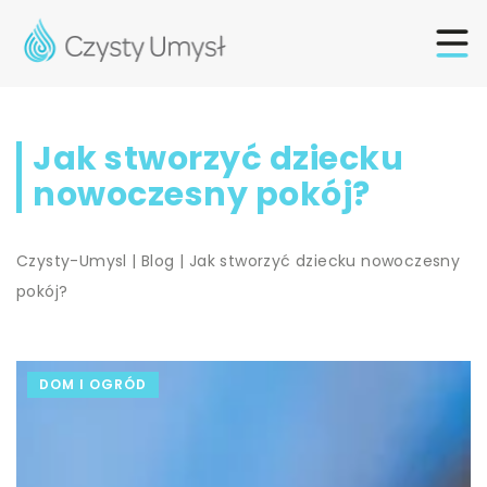
Jak stworzyć dziecku
nowoczesny pokój?
Czysty-Umysl
|
Blog
|
Jak stworzyć dziecku nowoczesny
pokój?
DOM I OGRÓD