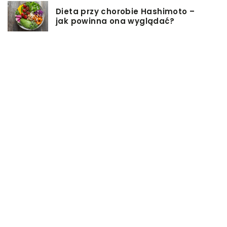
Dieta przy chorobie Hashimoto –
jak powinna ona wyglądać?
Jakiego rodzaju biżuterie możemy
wręczyć kobiecie na prezent?
Szkolenie z zarządzania projektami
– jakie ma zalety?
Jak sprawić, by nasz taras był
przyjemniejszy?
Co się może przyczynić do
stworzenia idealnej stylizacji
wieczorowej?