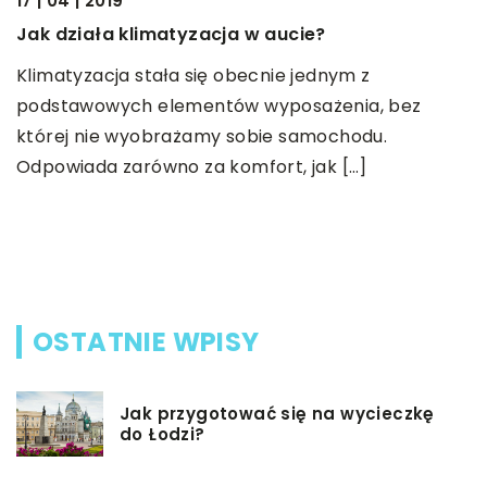
17 | 04 | 2019
Jak działa klimatyzacja w aucie?
Klimatyzacja stała się obecnie jednym z
04
podstawowych elementów wyposażenia, bez
W
której nie wyobrażamy sobie samochodu.
O
Odpowiada zarówno za komfort, jak […]
u
p
d
OSTATNIE WPISY
Jak przygotować się na wycieczkę
do Łodzi?