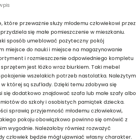
wpis
e, które przeważnie służy młodemu człowiekowi przez
j przydziela się małe pomieszczenie w mieszkaniu.
 jaki sposób umeblować pożyteczny pokój
am miejsce do nauki i miejsce na magazynowanie
sortyment i rozmieszczenie odpowiedniego kompletu
sprzętem jest łóżko wraz biurkiem. Taki mebel
spokojenie wszelakich potrzeb nastolatka. Należytym
, w której są szuflady. Dzięki temu zdobywa się
i się dodatkowo znajdować szafa lub małe szafy albo
iotów do szkoły i osobistych pamiątek dziecka.
ości sprawią przyjemność młodemu człowiekowi,
takiego pokoju obowiązkowo powinno się omówić z
 nim wygodnie. Należałoby również rozważyć
dy człowiek będzie mógł ujawniać własny charakter.