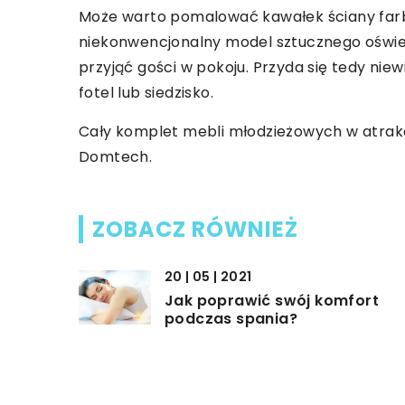
Może warto pomalować kawałek ściany far
niekonwencjonalny model sztucznego oświetl
przyjąć gości w pokoju. Przyda się tedy niewi
fotel lub siedzisko.
Cały komplet mebli młodzieżowych w atrakcy
Domtech.
ZOBACZ RÓWNIEŻ
20 | 05 | 2021
Jak poprawić swój komfort
podczas spania?
07 | 05 | 2020
Jak zadbać o komfort w
mieszkaniu?