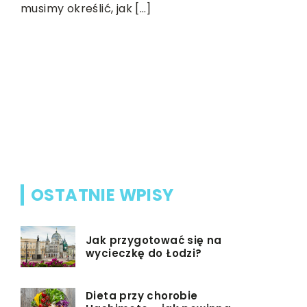
musimy określić, jak […]
13 | 03 | 20
Jak dopa
produktu
To, w co 
odgrywa n
procesie j
ludzie kup
OSTATNIE WPISY
Jak przygotować się na
wycieczkę do Łodzi?
Dieta przy chorobie