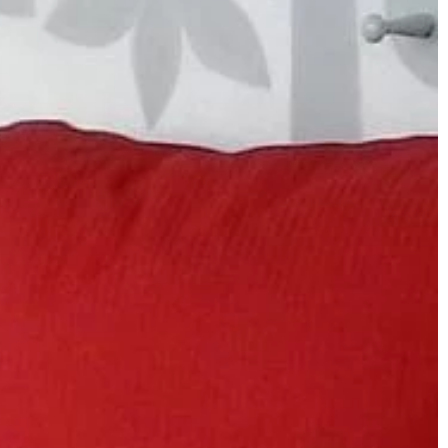
BUDOWNICTWO I NIERUCHOMOŚCI
16 | 01 | 2023
Na co zwrócić uwagę przy
wynajmowaniu mieszkania?
Wynajmowanie mieszkania jest bard
podobne do kupowania domu. Nie
zawsze można zobaczyć stan miejsc
więc ważne jest, aby zrobić swoje […