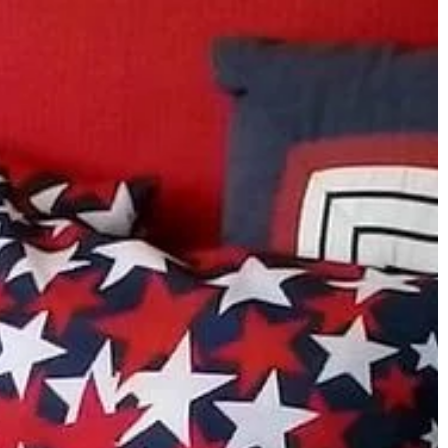
owanie do
jest towar
 znaczenie w
y. Mówi się, że
dlatego […]