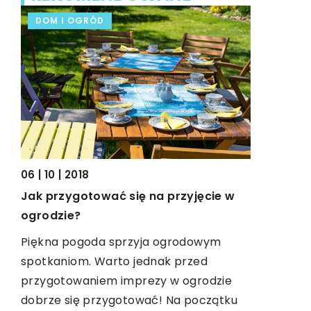
DOM I OGRÓD
BIZNES I
06 | 10 | 2018
Jak przygotować się na przyjęcie w
ogrodzie?
Piękna pogoda sprzyja ogrodowym
zo
spotkaniom. Warto jednak przed
przygotowaniem imprezy w ogrodzie
a,
dobrze się przygotować! Na początku
]