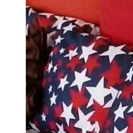
13 | 03 | 2019
Jak dopasować opak
produktu?
To, w co zapakowany 
odgrywa niebagatelne
procesie jego sprzedaż
ludzie kupują oczami, 