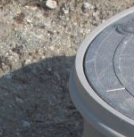
DOM I OGRÓD
09 | 04 | 2019
ierając dziecko
Nie tylko lampą, czyli jak oświetla s
mieszkanie?
i dziecko, wielu
e okres
Kiedy urządzamy mieszkanie i
wania
aranżujemy poszczególne wnętrza,
a szczęście jest
powinniśmy zadbać o zamontowani
właściwie dobranego oświetlenia. Je