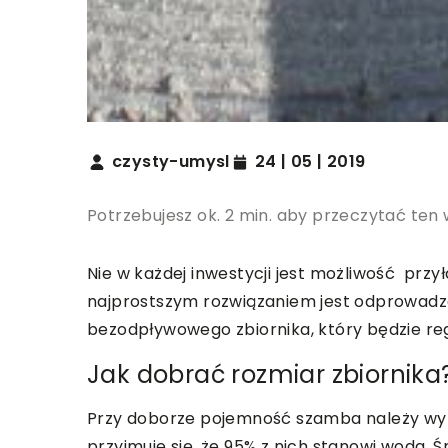
czysty-umysl
24 | 05 | 2019
Potrzebujesz ok. 2 min. aby przeczytać ten 
Nie w każdej inwestycji jest możliwość przyłą
najprostszym rozwiązaniem jest odprowadze
bezodpływowego zbiornika, który będzie re
Jak dobrać rozmiar zbiornika
Przy doborze pojemność szamba należy wyl
przyjmuje się, że 95% z nich stanowi woda