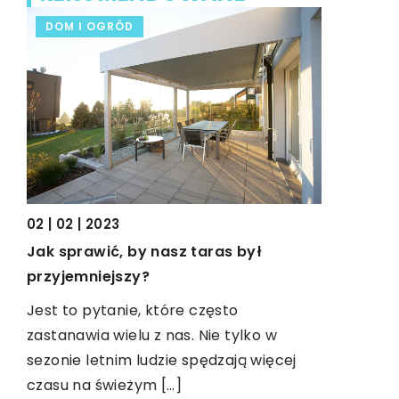
DOM I OGRÓD
CZAS WO
03 | 03 | 2
02 | 02 | 2023
O czym pa
w podróż
ię
Jak sprawić, by nasz taras był
przyjemniejszy?
Gdy na świ
rodziców o
Jest to pytanie, które często
beztroski
zastanawia wielu z nas. Nie tylko w
bezpowrotn
e
sezonie letnim ludzie spędzają więcej
to niepraw
st
czasu na świeżym […]