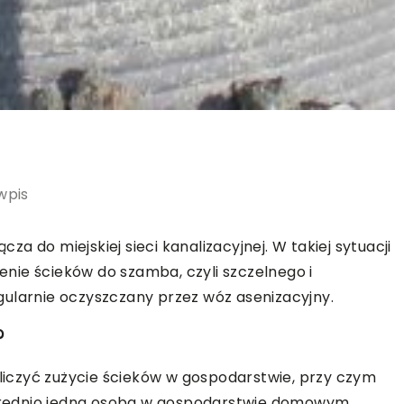
wpis
cza do miejskiej sieci kanalizacyjnej. W takiej sytuacji
nie ścieków do szamba, czyli szczelnego i
gularnie oczyszczany przez wóz asenizacyjny.
?
iczyć zużycie ścieków w gospodarstwie, przy czym
. Średnio jedna osoba w gospodarstwie domowym