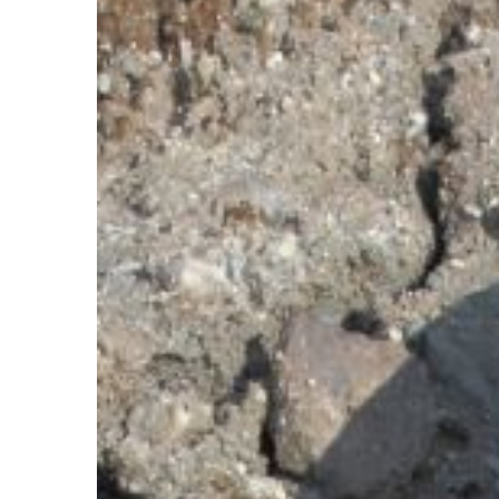
CZAS WOLNY
03 | 03 | 2020
O czym pamiętać zab
w podróż?
Gdy na świat przychodz
rodziców obawia się, ż
beztroskiego podróżo
bezpowrotnie minął. N
to nieprawda, […]