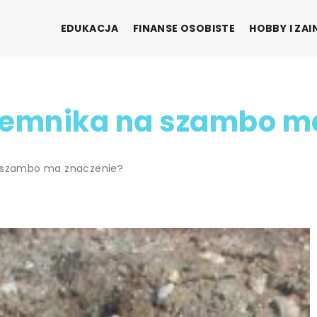
EDUKACJA
FINANSE OSOBISTE
HOBBY I ZA
jemnika na szambo m
a szambo ma znaczenie?