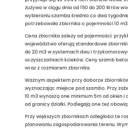
zużywa w ciągu dnia od 150 do 200 litrów wod
wybieraniu szamba średnio co dwa tygodnie
potrzebowała zbiornika o pojemności 10 m3
Cena zbiornika zależy od pojemności: przy
województwo oferują standardowe zbiorniki
do 20 m3 w systemach dwu i trzykomorow
oczyszczalniach ścieków. Ceny szamb betono
wraz z rozmiarem zbiornika.
Ważnym aspektem przy doborze zbiorników 
wyznaczając miejsce pod szambo. Przy zabu
10 m3 wynoszą one minimum 5m od okien i 
od granicy działki. Podlegają one też obowi
Przy większych zbiornikach odległości te r
planowaniu zagospodarowania terenu. Wym