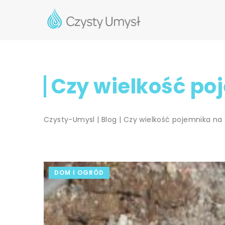
Czy wielkość po
Czysty-Umysl
|
Blog
|
Czy wielkość pojemnika n
DOM I OGRÓD