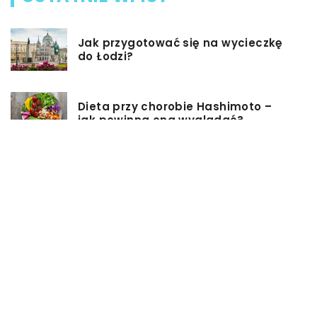
Jak przygotować się na wycieczkę
do Łodzi?
Dieta przy chorobie Hashimoto –
jak powinna ona wyglądać?
Jakiego rodzaju biżuterie możemy
wręczyć kobiecie na prezent?
Szkolenie z zarządzania projektami
– jakie ma zalety?
Jak sprawić, by nasz taras był
przyjemniejszy?