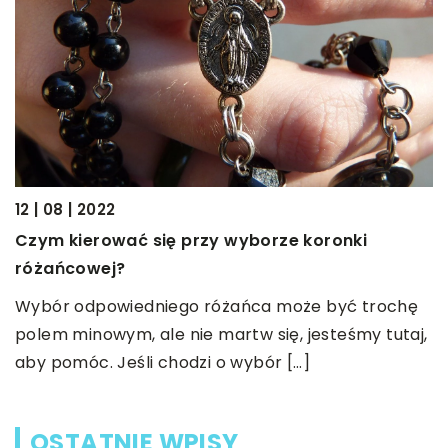
12 | 08 | 2022
07
Czym kierować się przy wyborze koronki
J
różańcowej?
P
Wybór odpowiedniego różańca może być trochę
s
polem minowym, ale nie martw się, jesteśmy tutaj,
s
aby pomóc. Jeśli chodzi o wybór […]
OSTATNIE WPISY