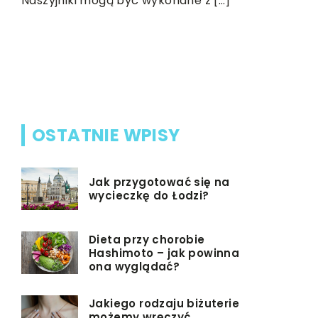
Naszyjniki mogą być wykonane z […]
się na nie
Kolorowa s
Nic
e i
OSTATNIE WPISY
Jak przygotować się na
wycieczkę do Łodzi?
Dieta przy chorobie
Hashimoto – jak powinna
ona wyglądać?
Jakiego rodzaju biżuterie
możemy wręczyć