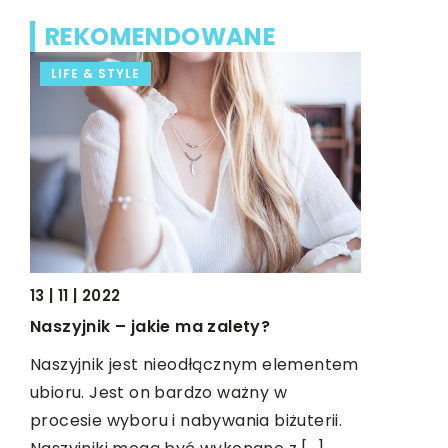
REKOMENDOWANE
LIFE & STYLE
CZAS WO
13 | 11 | 2022
01 | 10 | 202
Naszyjnik – jakie ma zalety?
W co ubier
spacery?
Naszyjnik jest nieodłącznym elementem
ubioru. Jest on bardzo ważny w
Jesienne 
procesie wyboru i nabywania biżuterii.
urzekając