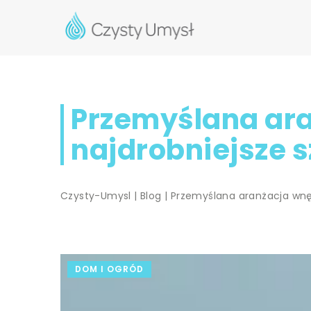
Przemyślana aran
najdrobniejsze 
Czysty-Umysl
|
Blog
|
Przemyślana aranżacja wnęt
DOM I OGRÓD