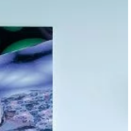
go parku czy lasu.
Kwiaty stanowią jeden z najbardziej
ra […]
popularnych pomysłów na prezent. 
w tym dziwnego, bo bukiety są piękn
uniwersalne. W […]