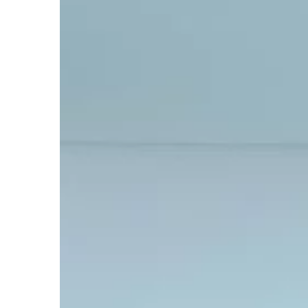
CZAS WOLNY
01 | 10 | 2021
W co ubierać dzieci n
spacery?
Jesienne spacery mog
urzekające. Zwłaszcz