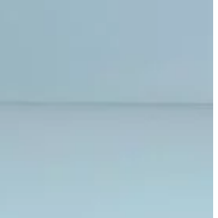
LIFE & STYLE
a jesienne
ą być niezwykle
20 | 04 | 2021
a gdy wybieramy
Jak zrobić samemu flower box?