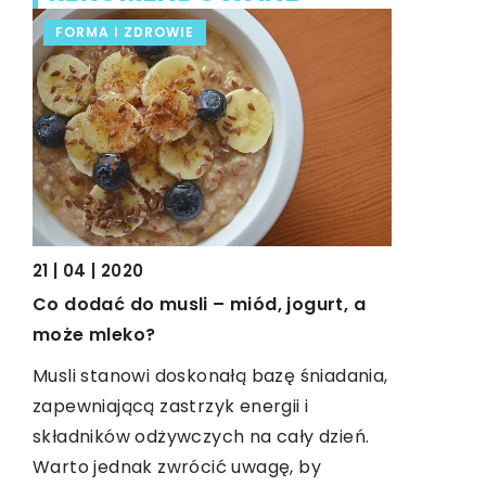
FORMA I ZDROWIE
BIZNES I
21 | 04 | 2020
24 | 10 | 2
Co dodać do musli – miód, jogurt, a
Jakie roz
,
może mleko?
pomóc w r
Musli stanowi doskonałą bazę śniadania,
W dzisiejs
awa
zapewniającą zastrzyk energii i
niezależnie
składników odżywczych na cały dzień.
branży, ch
i
Warto jednak zwrócić uwagę, by
na rynku, 