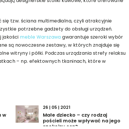
ądają designerskie stoliki kawowe, które oferowane
ię tzw. ściana multimedialna, czyli atrakcyjnie
zystkie potrzebne gadżety do obsługi urządzeń.
j jakości
meble Warszawa
gwarantuje szeroki wybór
e są nowoczesne zestawy, w których znajduje się
ne witryny i półki. Podczas urządzania strefy relaksu
tkach – np. efektownych tkaninach, które w
26 | 05 | 2021
u w
Małe dziecko – czy rodzaj
pościeli może wpływać na jego
spokojny sen?