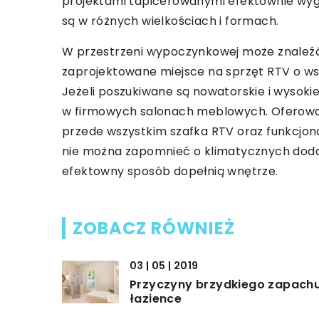
projektami tapicerowanymi efektownie wygl
są w różnych wielkościach i formach.
W przestrzeni wypoczynkowej może znaleźć s
zaprojektowane miejsce na sprzęt RTV o ws
Jeżeli poszukiwane są nowatorskie i wysokie
w firmowych salonach meblowych. Oferowan
przede wszystkim szafka RTV oraz funkcjonal
nie można zapomnieć o klimatycznych doda
efektowny sposób dopełnią wnętrze.
ZOBACZ RÓWNIEŻ
03 | 05 | 2019
Przyczyny brzydkiego zapach
łazience