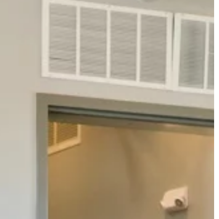
DOM I OGRÓD
21 | 09 | 2021
zakresu IT mogą
Artykuły i wyposażenie ceramiczne
m?
jakie warto zakupić do domu
h każda firma,
Wyposażenie ceramiczne to podst
akiej działa
każdej łazienki. W związku z tym
ć i utrzymać się
powinno się wyróżniać się elegancją 
estetyką wykonania. Jednocześnie