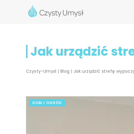
Jak urządzić st
Czysty-Umysl
|
Blog
|
Jak urządzić strefę wypocz
DOM I OGRÓD