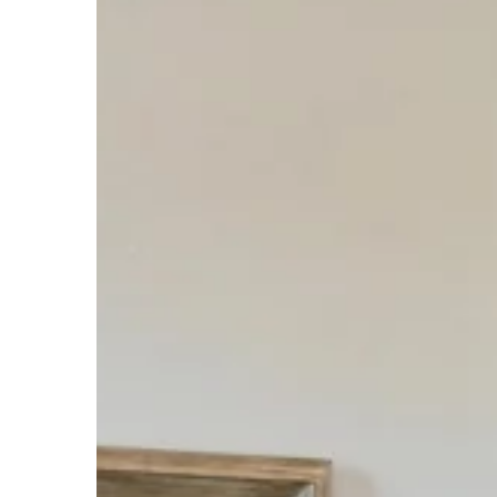
BIZNES I FINANSE
24 | 10 | 2020
Jakie rozwiązania z 
pomóc w rozwoju fir
W dzisiejszych czasac
niezależnie od tego w j
branży, chcąc zaistnie
na rynku, musi […]