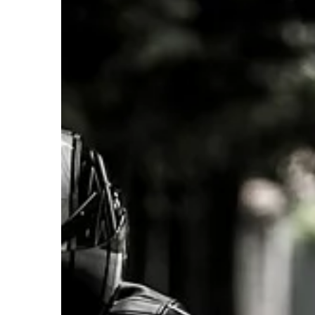
LIFE & STYLE
22 | 04 | 2021
Co zrobić, żeby nasz
gęste i lśniące?
Gęste i lśniące włosy
wielu kobiet. Nie zaws
obdarza taką fryzurą i
wdrożenie odpowiednie