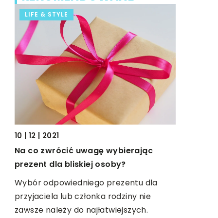
LIFE & STYLE
LIFE & S
22 | 04 | 2
Co zrobić
10 | 12 | 2021
n do
gęste i lś
Na co zwrócić uwagę wybierając
Gęste i lś
prezent dla bliskiej osoby?
wielu kobi
Wybór odpowiedniego prezentu dla
re
obdarza ta
przyjaciela lub członka rodziny nie
wdrożenie 
zawsze należy do najłatwiejszych.