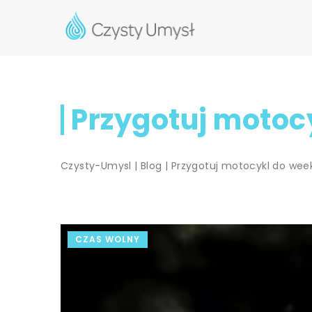
Przygotuj motoc
Czysty-Umysl
|
Blog
|
Przygotuj motocykl do wee
CZAS WOLNY