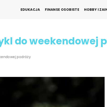
EDUKACJA
FINANSE OSOBISTE
HOBBY I ZA
ykl do weekendowej 
kendowej podróży