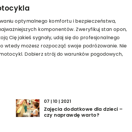
otocykla
aniu optymalnego komfortu i bezpieczeństwa,
 najważniejszych komponentów. Zweryfikuj stan opon,
ją Cię jakieś sygnały, udaj się do profesjonalnego
ero wtedy możesz rozpocząć swoje podróżowanie. Nie
a motocykl. Dobierz strój do warunków pogodowych,
07 | 10 | 2021
Zajęcia dodatkowe dla dzieci –
czy naprawdę warto?
05 | 09 | 2021