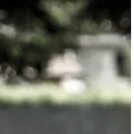
TECHNIKA
13 | 08 | 2022
e włosy byłe
Jakie są typy uchwytów na telefo
samochodu?
 są marzeniem
Istnieje wiele rodzajów uchwytów na
ze jednak natura
telefon do samochodu. Są takie, któ
 konieczne jest
wykorzystują przyssawkę do
j […]
przymocowania do przedniej szyby i