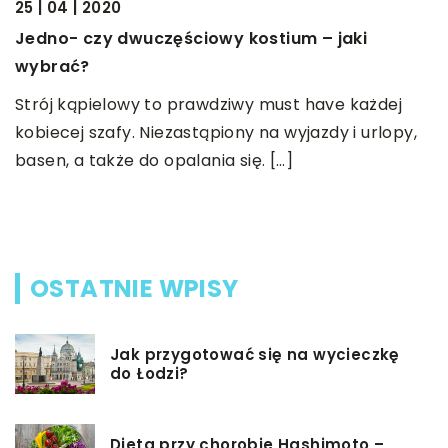
25 | 04 | 2020
Jedno- czy dwuczęściowy kostium – jaki
01
wybrać?
W
Strój kąpielowy to prawdziwy must have każdej
z
kobiecej szafy. Niezastąpiony na wyjazdy i urlopy,
K
basen, a także do opalania się. […]
m
p
OSTATNIE WPISY
Jak przygotować się na wycieczkę
do Łodzi?
Dieta przy chorobie Hashimoto –