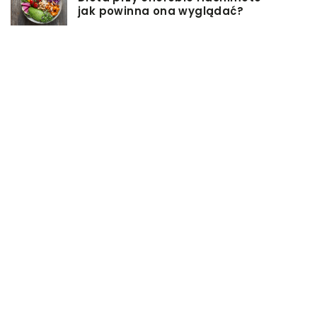
jak powinna ona wyglądać?
Jakiego rodzaju biżuterie możemy
wręczyć kobiecie na prezent?
Szkolenie z zarządzania projektami
– jakie ma zalety?
Jak sprawić, by nasz taras był
przyjemniejszy?
Co się może przyczynić do
stworzenia idealnej stylizacji
wieczorowej?