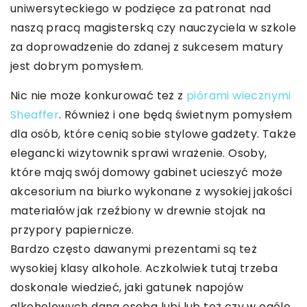
uniwersyteckiego w podzięce za patronat nad
naszą pracą magisterską czy nauczyciela w szkole
za doprowadzenie do zdanej z sukcesem matury
jest dobrym pomysłem.
Nic nie może konkurować też z
piórami wiecznymi
Sheaffer
. Również i one będą świetnym pomysłem
dla osób, które cenią sobie stylowe gadżety. Także
elegancki wizytownik sprawi wrażenie. Osoby,
które mają swój domowy gabinet ucieszyć może
akcesorium na biurko wykonane z wysokiej jakości
materiałów jak rzeźbiony w drewnie stojak na
przypory papiernicze.
Bardzo często dawanymi prezentami są też
wysokiej klasy alkohole. Aczkolwiek tutaj trzeba
doskonale wiedzieć, jaki gatunek napojów
alkoholowych dana osoba lubi lub też czy w ogóle