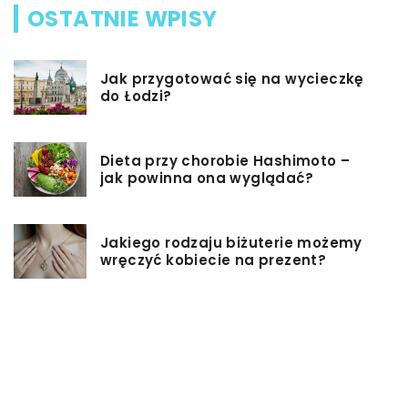
OSTATNIE WPISY
Jak przygotować się na wycieczkę
do Łodzi?
Dieta przy chorobie Hashimoto –
jak powinna ona wyglądać?
Jakiego rodzaju biżuterie możemy
wręczyć kobiecie na prezent?
Szkolenie z zarządzania projektami
– jakie ma zalety?
Jak sprawić, by nasz taras był