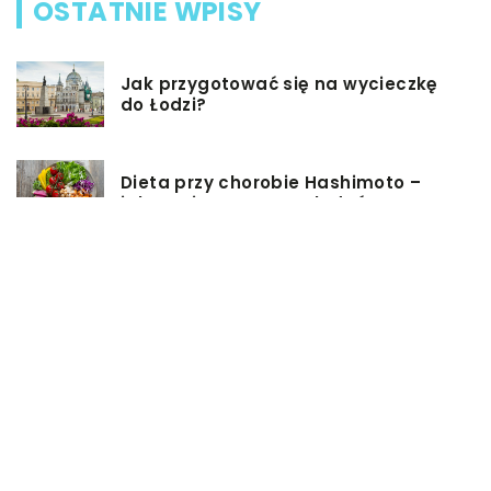
OSTATNIE WPISY
Jak przygotować się na wycieczkę
do Łodzi?
Dieta przy chorobie Hashimoto –
jak powinna ona wyglądać?
Jakiego rodzaju biżuterie możemy
wręczyć kobiecie na prezent?
Szkolenie z zarządzania projektami
– jakie ma zalety?
Jak sprawić, by nasz taras był