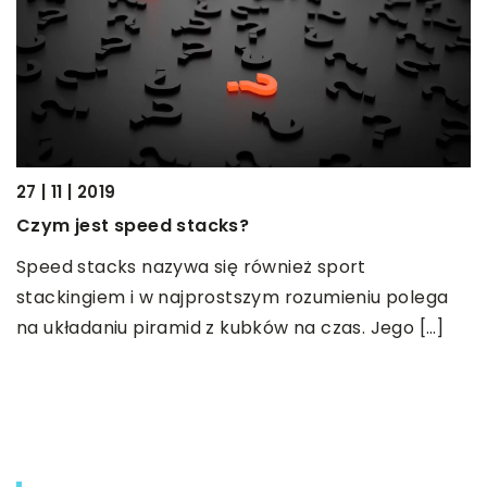
27 | 11 | 2019
12
Czym jest speed stacks?
A
u
Speed stacks nazywa się również sport
stackingiem i w najprostszym rozumieniu polega
A
na układaniu piramid z kubków na czas. Jego […]
n
p
d