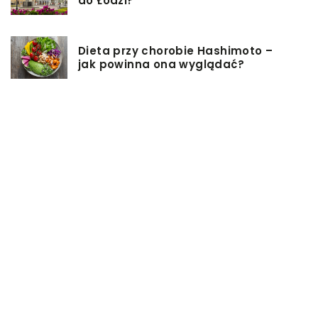
do Łodzi?
Dieta przy chorobie Hashimoto –
jak powinna ona wyglądać?
Jakiego rodzaju biżuterie możemy
wręczyć kobiecie na prezent?
Szkolenie z zarządzania projektami
– jakie ma zalety?
Jak sprawić, by nasz taras był
przyjemniejszy?
Co się może przyczynić do
stworzenia idealnej stylizacji