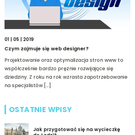
02
J
k
01 | 05 | 2019
Czym zajmuje się web designer?
K
n
Projektowanie oraz optymalizacja stron www to
z
współcześnie bardzo prężnie rozwijające się
n
dziedziny. Z roku na rok wzrasta zapotrzebowanie
na specjalistów […]
OSTATNIE WPISY
Jak przygotować się na wycieczkę