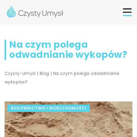
Na czym polega
odwadnianie wykopów?
Czysty-Umysl
|
Blog
|
Na czym polega odwadnianie
wykopów?
BUDOWNICTWO I NIERUCHOMOŚCI