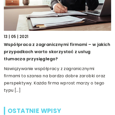
27
13 | 05 | 2021
J
Współpraca z zagranicznymi firmami – w jakich
t
przypadkach warto skorzystać z usług
Z
tłumacza przysięgłego?
k
Nawiązywanie współpracy z zagranicznymi
g
firmami to szansa na bardzo dobre zarobki oraz
g
perspektywy. Każda firma wprost marzy o tego
typu […]
OSTATNIE WPISY