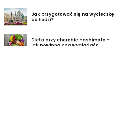
Jak przygotować się na wycieczkę
do Łodzi?
Dieta przy chorobie Hashimoto –
jak powinna ona wyglądać?
Jakiego rodzaju biżuterie możemy
wręczyć kobiecie na prezent?
Szkolenie z zarządzania projektami
– jakie ma zalety?
Jak sprawić, by nasz taras był
przyjemniejszy?