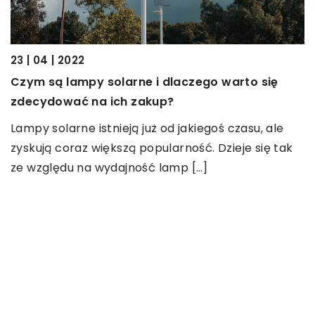
03 | 10 | 2
Wykańcza
4 | 2022
najleps
są lampy solarne i dlaczego warto się
dować na ich zakup?
Od wielu 
przesłon 
solarne istnieją już od jakiegoś czasu, ale
przede ws
ją coraz większą popularność. Dzieje się tak
naturalne
ględu na wydajność lamp […]
OSTATNIE WPISY
Jak przygotować się na wycieczkę
do Łodzi?